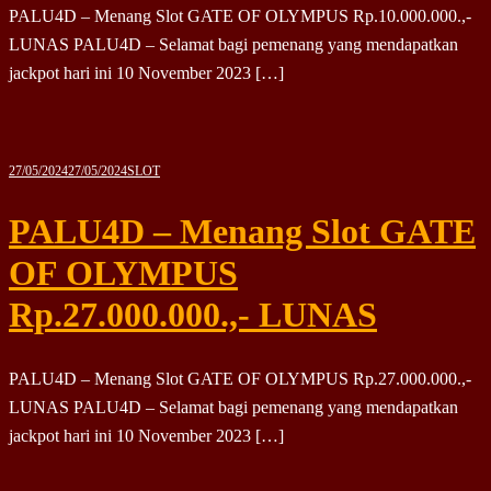
PALU4D – Menang Slot GATE OF OLYMPUS Rp.10.000.000.,-
LUNAS PALU4D – Selamat bagi pemenang yang mendapatkan
jackpot hari ini 10 November 2023 […]
27/05/2024
27/05/2024
SLOT
PALU4D – Menang Slot GATE
OF OLYMPUS
Rp.27.000.000.,- LUNAS
PALU4D – Menang Slot GATE OF OLYMPUS Rp.27.000.000.,-
LUNAS PALU4D – Selamat bagi pemenang yang mendapatkan
jackpot hari ini 10 November 2023 […]