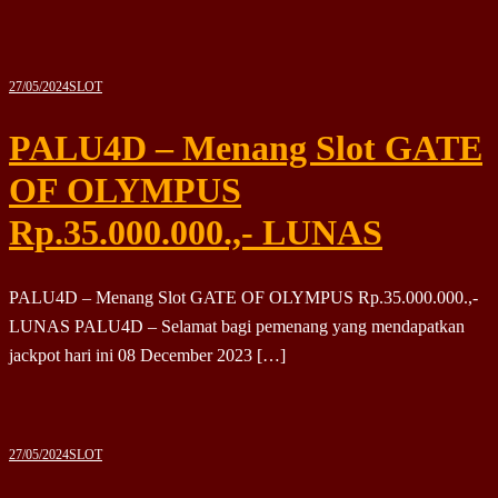
27/05/2024
SLOT
PALU4D – Menang Slot GATE
OF OLYMPUS
Rp.35.000.000.,- LUNAS
PALU4D – Menang Slot GATE OF OLYMPUS Rp.35.000.000.,-
LUNAS PALU4D – Selamat bagi pemenang yang mendapatkan
jackpot hari ini 08 December 2023 […]
27/05/2024
SLOT