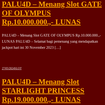
PALU4D – Menang Slot GATE
OF OLYMPUS
Rp.10.000.000.,- LUNAS
PALU4D – Menang Slot GATE OF OLYMPUS Rp.10.000.000.,-
LUNAS PALU4D – Selamat bagi pemenang yang mendapatkan
jackpot hari ini 30 November 2023 […]
27/05/2024
SLOT
PALU4D – Menang Slot
STARLIGHT PRINCESS
Rp.19.000.000.,- LUNAS