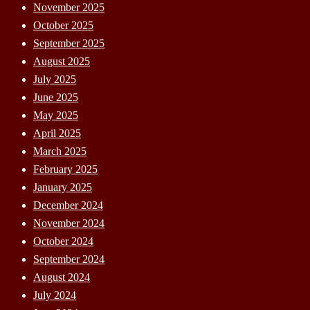
November 2025
October 2025
September 2025
August 2025
July 2025
June 2025
May 2025
April 2025
March 2025
February 2025
January 2025
December 2024
November 2024
October 2024
September 2024
August 2024
July 2024