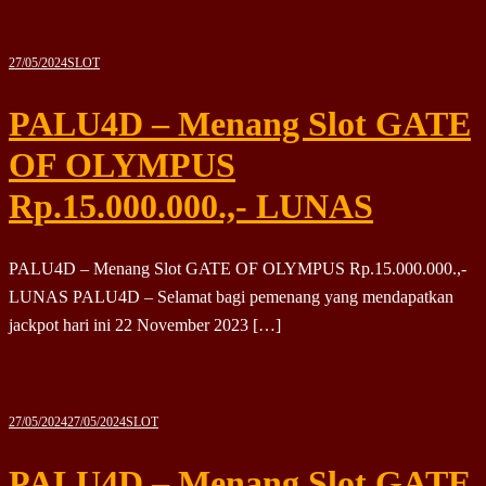
27/05/2024
SLOT
PALU4D – Menang Slot GATE
OF OLYMPUS
Rp.15.000.000.,- LUNAS
PALU4D – Menang Slot GATE OF OLYMPUS Rp.15.000.000.,-
LUNAS PALU4D – Selamat bagi pemenang yang mendapatkan
jackpot hari ini 22 November 2023 […]
27/05/2024
27/05/2024
SLOT
PALU4D – Menang Slot GATE