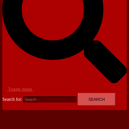
Toggle menu
Search for: