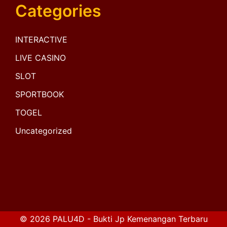
Categories
INTERACTIVE
LIVE CASINO
SLOT
SPORTBOOK
TOGEL
Uncategorized
© 2026 PALU4D - Bukti Jp Kemenangan Terbaru