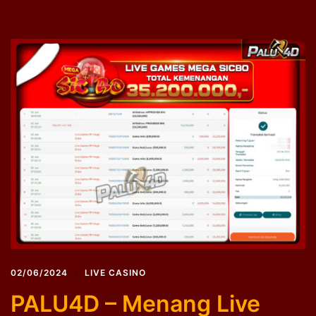
02/06/2024
LIVE CASINO
PALU4D – Menang Live