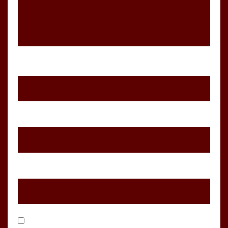
Name
*
Email
*
Website