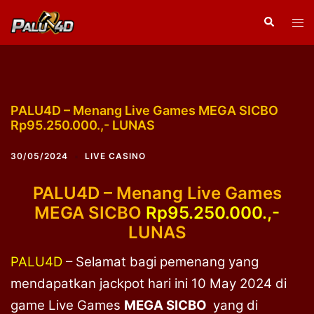
Skip
Search
Tog
to
men
content
PALU4D – Menang Live Games MEGA SICBO
Rp95.250.000.,- LUNAS
30/05/2024
LIVE CASINO
PALU4D – Menang Live Games
MEGA SICBO
Rp95.250.000.,-
LUNAS
PALU4D
– Selamat bagi pemenang yang
mendapatkan jackpot hari ini 10 May 2024 di
game Live Games
MEGA SICBO
yang di