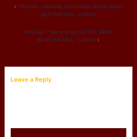
Post
PALU4D – Menang Live Games MEGA SICBO
navigation
Rp71.000.000.,- LUNAS
PALU4D – Menang Slot AZTEC GEMS
Rp.43.000.000.,- LUNAS
Leave a Reply
Your email address will not be published.
Required fields are marked
*
Comment
*