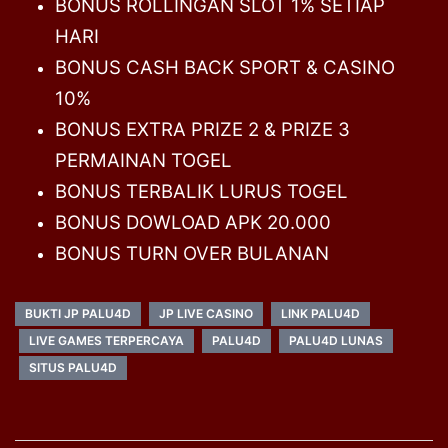
BONUS ROLLINGAN SLOT 1% SETIAP
HARI
BONUS CASH BACK SPORT & CASINO
10%
BONUS EXTRA PRIZE 2 & PRIZE 3
PERMAINAN TOGEL
BONUS TERBALIK LURUS TOGEL
BONUS DOWLOAD APK 20.000
BONUS TURN OVER BULANAN
BUKTI JP PALU4D
JP LIVE CASINO
LINK PALU4D
LIVE GAMES TERPERCAYA
PALU4D
PALU4D LUNAS
SITUS PALU4D