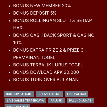
BONUS NEW MEMBER 20%
BONUS DEPOSIT 5%
BONUS ROLLINGAN SLOT 1% SETIAP
HARI
BONUS CASH BACK SPORT & CASINO
10%
BONUS EXTRA PRIZE 2 & PRIZE 3
PERMAINAN TOGEL
BONUS TERBALIK LURUS TOGEL
BONUS DOWLOAD APK 20.000
BONUS TURN OVER BULANAN
BUKTI JP PALU4D
JP LIVE CASINO
LINK PALU4D
LIVE GAMES TERPERCAYA
PALU4D
PALU4D LUNAS
SITUS PALU4D