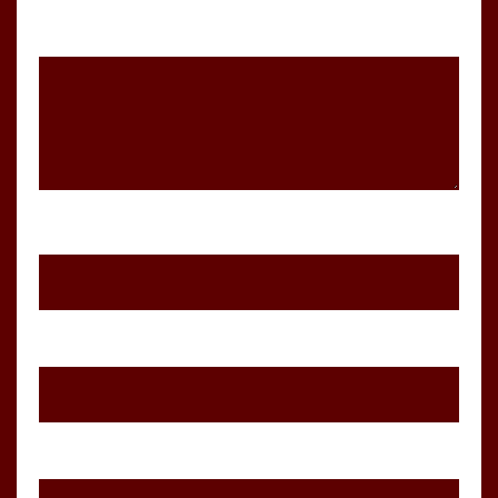
Comment
*
Name
*
Email
*
Website