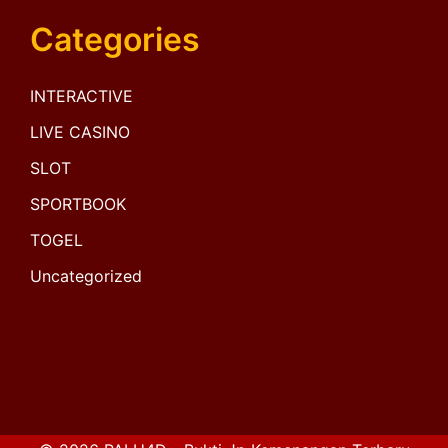
Categories
INTERACTIVE
LIVE CASINO
SLOT
SPORTBOOK
TOGEL
Uncategorized