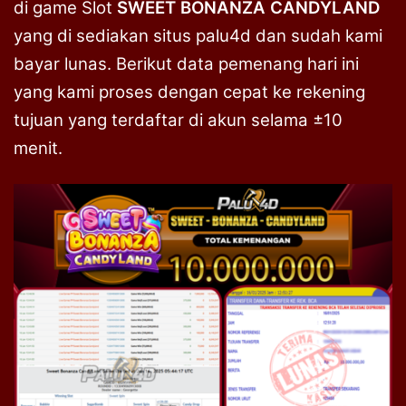
di game Slot
SWEET BONANZA
CANDYLAND
yang di sediakan situs palu4d dan sudah kami
bayar lunas. Berikut data pemenang hari ini
yang kami proses dengan cepat ke rekening
tujuan yang terdaftar di akun selama ±10
menit.