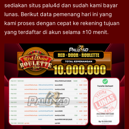
sediakan situs palu4d dan sudah kami bayar
lunas. Berikut data pemenang hari ini yang
kami proses dengan cepat ke rekening tujuan
yang terdaftar di akun selama ±10 menit.