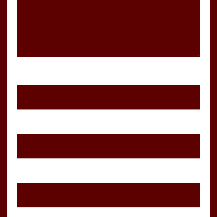
Name
*
Email
*
Website