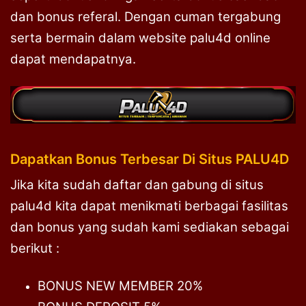
dan bonus referal. Dengan cuman tergabung
serta bermain dalam website palu4d online
dapat mendapatnya.
Dapatkan Bonus Terbesar Di Situs PALU4D
Jika kita sudah daftar dan gabung di situs
palu4d kita dapat menikmati berbagai fasilitas
dan bonus yang sudah kami sediakan sebagai
berikut :
BONUS NEW MEMBER 20%