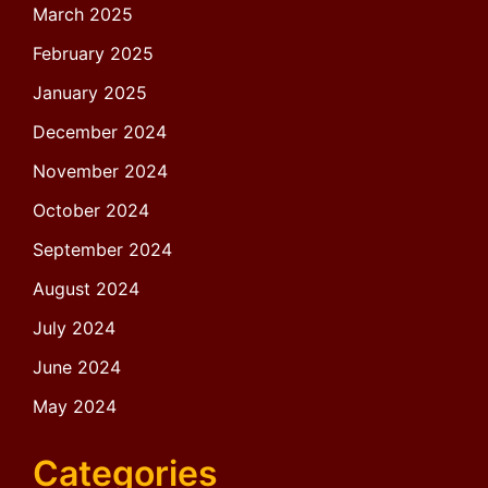
March 2025
February 2025
January 2025
December 2024
November 2024
October 2024
September 2024
August 2024
July 2024
June 2024
May 2024
Categories