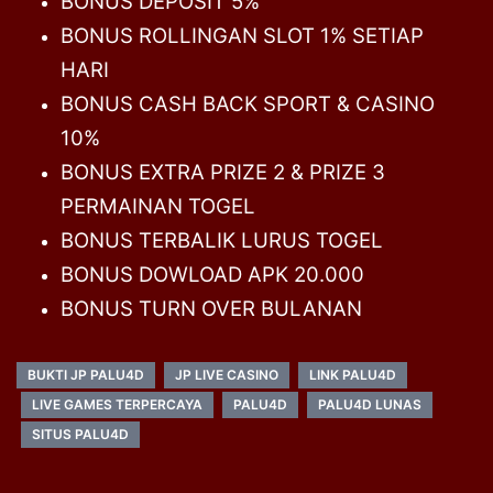
BONUS DEPOSIT 5%
BONUS ROLLINGAN SLOT 1% SETIAP
HARI
BONUS CASH BACK SPORT & CASINO
10%
BONUS EXTRA PRIZE 2 & PRIZE 3
PERMAINAN TOGEL
BONUS TERBALIK LURUS TOGEL
BONUS DOWLOAD APK 20.000
BONUS TURN OVER BULANAN
BUKTI JP PALU4D
JP LIVE CASINO
LINK PALU4D
LIVE GAMES TERPERCAYA
PALU4D
PALU4D LUNAS
SITUS PALU4D