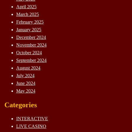
April 2025
March 2025
February 2025
January 2025
December 2024
November 2024
October 2024
September 2024
August 2024
July 2024
June 2024
May 2024
Categories
INTERACTIVE
LIVE CASINO