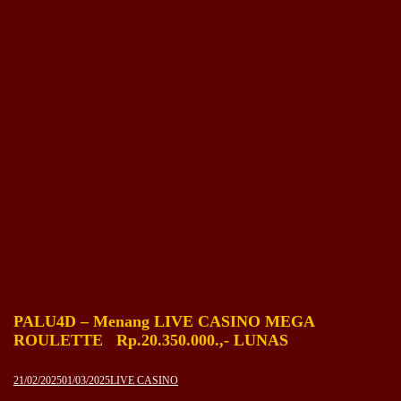
PALU4D – Menang LIVE CASINO MEGA
ROULETTE Rp.20.350.000.,- LUNAS
21/02/2025
01/03/2025
LIVE CASINO