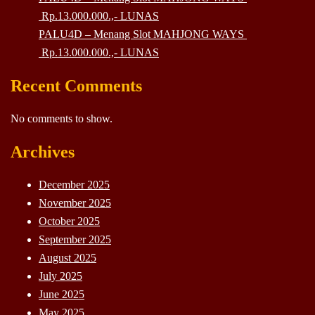
Rp.13.000.000.,- LUNAS
PALU4D – Menang Slot MAHJONG WAYS
Rp.13.000.000.,- LUNAS
Recent Comments
No comments to show.
Archives
December 2025
November 2025
October 2025
September 2025
August 2025
July 2025
June 2025
May 2025