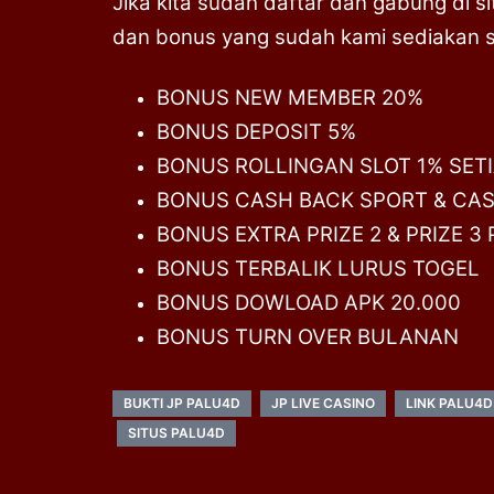
Jika kita sudah daftar dan gabung di si
dan bonus yang sudah kami sediakan se
BONUS NEW MEMBER 20%
BONUS DEPOSIT 5%
BONUS ROLLINGAN SLOT 1% SETI
BONUS CASH BACK SPORT & CAS
BONUS EXTRA PRIZE 2 & PRIZE 
BONUS TERBALIK LURUS TOGEL
BONUS DOWLOAD APK 20.000
BONUS TURN OVER BULANAN
BUKTI JP PALU4D
JP LIVE CASINO
LINK PALU4D
SITUS PALU4D