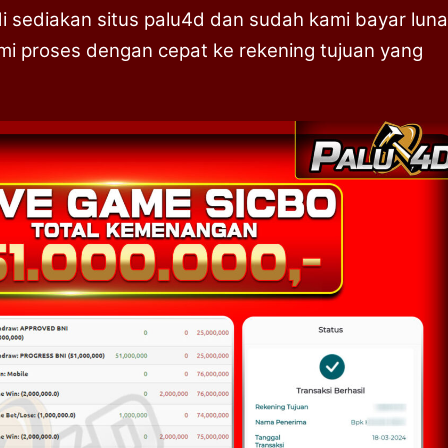
i sediakan situs palu4d dan sudah kami bayar luna
ami proses dengan cepat ke rekening tujuan yang