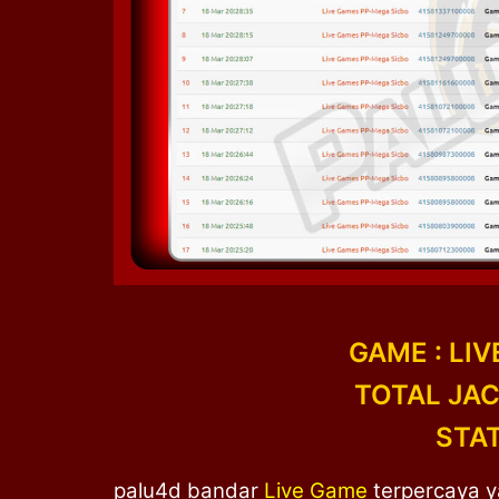
GAME : LI
TOTAL JAC
STAT
palu4d bandar
Live Game
terpercaya y