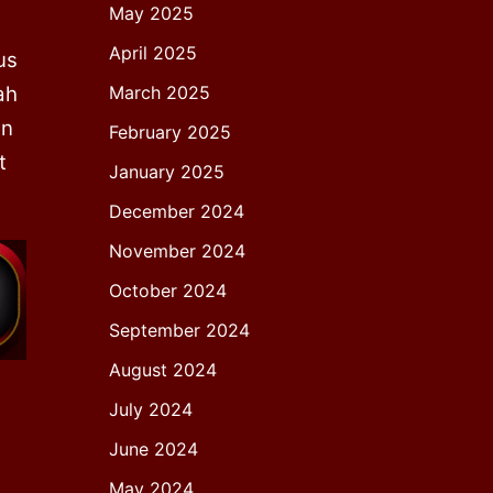
May 2025
April 2025
us
ah
March 2025
an
February 2025
t
January 2025
December 2024
November 2024
October 2024
September 2024
August 2024
July 2024
June 2024
May 2024