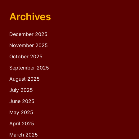
Archives
December 2025
November 2025
October 2025
September 2025
August 2025
July 2025
June 2025
May 2025
April 2025
March 2025