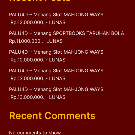
PALU4D – Menang Slot MAHJONG WAYS
Rp.12.000.000.,- LUNAS
PALU4D – Menang SPORTBOOKS TARUHAN BOLA
Rp.11.000.000.,- LUNAS
PALU4D – Menang Slot MAHJONG WAYS
Rp.10.000.000.,- LUNAS
PALU4D – Menang Slot MAHJONG WAYS
Rp.13.000.000.,- LUNAS
PALU4D – Menang Slot MAHJONG WAYS
Rp.13.000.000.,- LUNAS
Recent Comments
No comments to show.