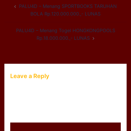
Post
PALU4D – Menang SPORTBOOKS TARUHAN
navigation
BOLA Rp.120.000.000.,- LUNAS
PALU4D – Menang Togel HONGKONGPOOLS
Rp.18.000.000.,- LUNAS
Leave a Reply
Your email address will not be published.
Required fields are marked
*
Comment
*