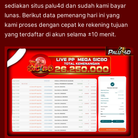
sediakan situs palu4d dan sudah kami bayar
lunas. Berikut data pemenang hari ini yang
kami proses dengan cepat ke rekening tujuan
yang terdaftar di akun selama ±10 menit.