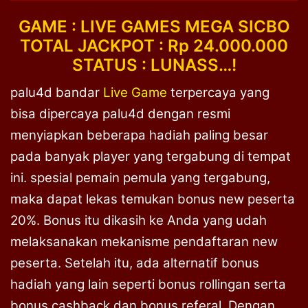
GAME : LIVE GAMES MEGA SICBO
TOTAL JACKPOT : Rp 24.000.000
STATUS : LUNASS…!
palu4d bandar
Live Game
terpercaya yang
bisa dipercaya palu4d dengan resmi
menyiapkan beberapa hadiah paling besar
pada banyak player yang tergabung di tempat
ini. spesial pemain pemula yang tergabung,
maka dapat lekas temukan bonus new peserta
20%. Bonus itu dikasih ke Anda yang udah
melaksanakan mekanisme pendaftaran new
peserta. Setelah itu, ada alternatif bonus
hadiah yang lain seperti bonus rollingan serta
bonus cashback dan bonus referal. Dengan