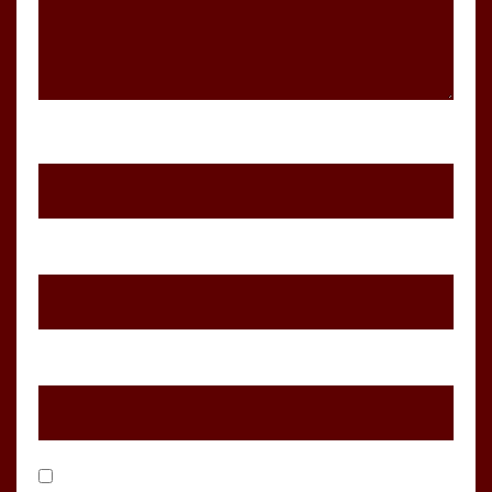
Name
*
Email
*
Website