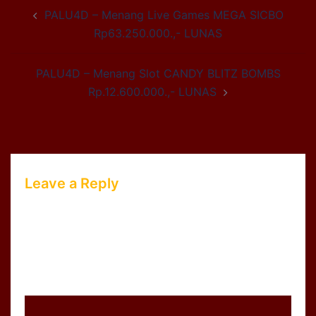
Post
PALU4D – Menang Live Games MEGA SICBO
navigation
Rp63.250.000.,- LUNAS
PALU4D – Menang Slot CANDY BLITZ BOMBS
Rp.12.600.000.,- LUNAS
Leave a Reply
Your email address will not be published.
Required fields are marked
*
Comment
*