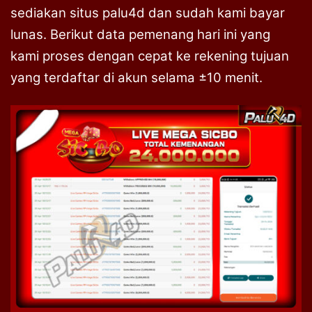
sediakan situs palu4d dan sudah kami bayar
lunas. Berikut data pemenang hari ini yang
kami proses dengan cepat ke rekening tujuan
yang terdaftar di akun selama ±10 menit.