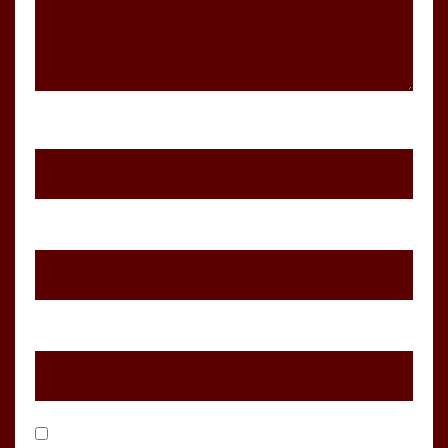
Name
*
Email
*
Website