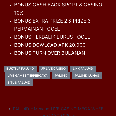
BONUS CASH BACK SPORT & CASINO
10%
BONUS EXTRA PRIZE 2 & PRIZE 3
PERMAINAN TOGEL
BONUS TERBALIK LURUS TOGEL
BONUS DOWLOAD APK 20.000
BONUS TURN OVER BULANAN
BUKTI JP PALU4D
JP LIVE CASINO
LINK PALU4D
LIVE GAMES TERPERCAYA
PALU4D
PALU4D LUNAS
SITUS PALU4D
Post
PALU4D – Menang LIVE CASINO MEGA WHEEL
navigation
Rp.12.300.000.,-