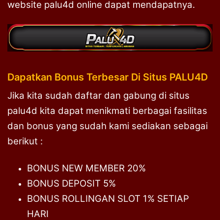
website palu4d online dapat mendapatnya.
Dapatkan Bonus Terbesar Di Situs PALU4D
Jika kita sudah daftar dan gabung di situs
palu4d kita dapat menikmati berbagai fasilitas
dan bonus yang sudah kami sediakan sebagai
berikut :
BONUS NEW MEMBER 20%
BONUS DEPOSIT 5%
BONUS ROLLINGAN SLOT 1% SETIAP
HARI