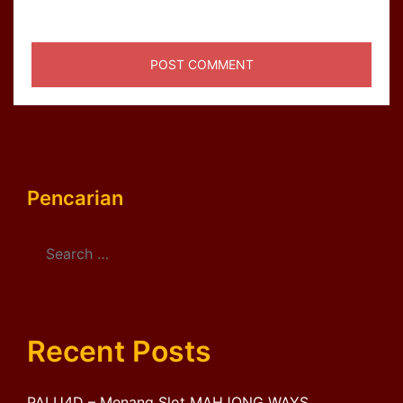
Pencarian
Search
for:
Recent Posts
PALU4D – Menang Slot MAHJONG WAYS