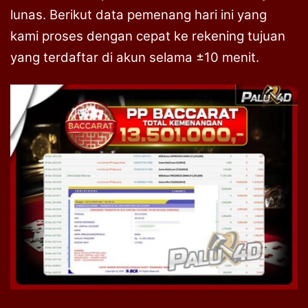
lunas. Berikut data pemenang hari ini yang
kami proses dengan cepat ke rekening tujuan
yang terdaftar di akun selama ±10 menit.