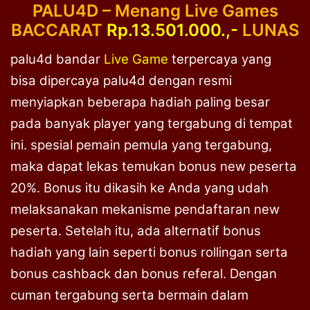
PALU4D – Menang Live Games
BACCARAT
Rp.13.501.000.,-
LUNAS
palu4d bandar
Live Game
terpercaya yang
bisa dipercaya palu4d dengan resmi
menyiapkan beberapa hadiah paling besar
pada banyak player yang tergabung di tempat
ini. spesial pemain pemula yang tergabung,
maka dapat lekas temukan bonus new peserta
20%. Bonus itu dikasih ke Anda yang udah
melaksanakan mekanisme pendaftaran new
peserta. Setelah itu, ada alternatif bonus
hadiah yang lain seperti bonus rollingan serta
bonus cashback dan bonus referal. Dengan
cuman tergabung serta bermain dalam