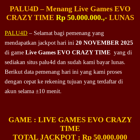
PALU4D – Menang Live Games EVO
CRAZY TIME
Rp 50.000.000.,-
LUNAS
PALU4D
– Selamat bagi pemenang yang
mendapatkan jackpot hari ini
20 NOVEMBER 2025
di game
Live Games
EVO CRAZY TIME
yang di
sediakan situs palu4d dan sudah kami bayar lunas.
Berikut data pemenang hari ini yang kami proses
dengan cepat ke rekening tujuan yang terdaftar di
akun selama ±10 menit.
GAME : LIVE GAMES EVO CRAZY
TIME
TOTAL JACKPOT : Rp 50.000.000