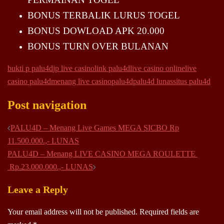
BONUS TERBALIK LURUS TOGEL
BONUS DOWLOAD APK 20.000
BONUS TURN OVER BULANAN
bukti p palu4d
jp live casino
link palu4d
live casino online
live
casino palu4d
menang live casino
palu4d
palu4d lunas
situs palu4d
Post navigation
PALU4D – Menang Live Games MEGA SICBO Rp
11.500.000.,- LUNAS
PALU4D – Menang LIVE CASINO MEGA ROULETTE
Rp.23.000.000.,- LUNAS
Leave a Reply
Your email address will not be published.
Required fields are