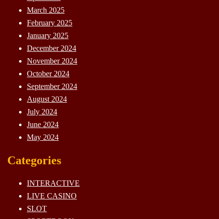
March 2025
February 2025
January 2025
December 2024
November 2024
October 2024
September 2024
August 2024
July 2024
June 2024
May 2024
Categories
INTERACTIVE
LIVE CASINO
SLOT