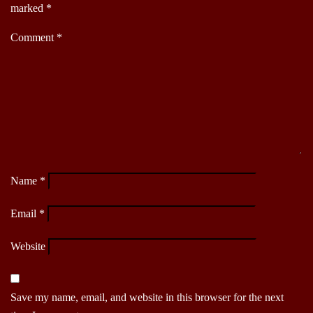
marked
*
Comment
*
Name
*
Email
*
Website
Save my name, email, and website in this browser for the next