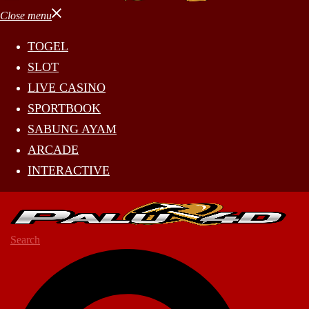
Close menu
TOGEL
SLOT
LIVE CASINO
SPORTBOOK
SABUNG AYAM
ARCADE
INTERACTIVE
Search