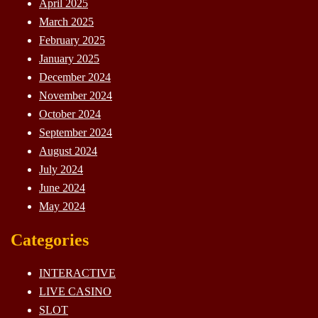
April 2025
March 2025
February 2025
January 2025
December 2024
November 2024
October 2024
September 2024
August 2024
July 2024
June 2024
May 2024
Categories
INTERACTIVE
LIVE CASINO
SLOT