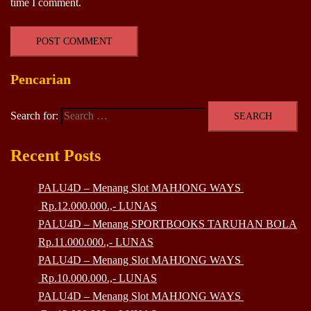
time I comment.
Pencarian
Search for:
Recent Posts
PALU4D – Menang Slot MAHJONG WAYS
Rp.12.000.000.,- LUNAS
PALU4D – Menang SPORTBOOKS TARUHAN BOLA
Rp.11.000.000.,- LUNAS
PALU4D – Menang Slot MAHJONG WAYS
Rp.10.000.000.,- LUNAS
PALU4D – Menang Slot MAHJONG WAYS