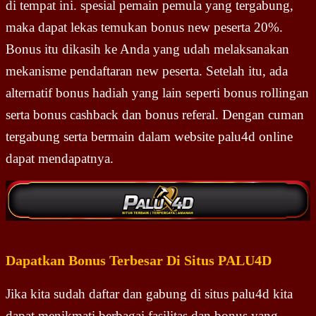
di tempat ini. spesial pemain pemula yang tergabung,
maka dapat lekas temukan bonus new peserta 20%.
Bonus itu dikasih ke Anda yang udah melaksanakan
mekanisme pendaftaran new peserta. Setelah itu, ada
alternatif bonus hadiah yang lain seperti bonus rollingan
serta bonus cashback dan bonus referal. Dengan cuman
tergabung serta bermain dalam website palu4d online
dapat mendapatnya.
Dapatkan Bonus Terbesar Di Situs PALU4D
Jika kita sudah daftar dan gabung di situs palu4d kita
dapat menikmati berbagai fasilitas dan bonus yang