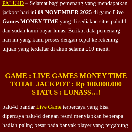
PALU4D
– Selamat bagi pemenang yang mendapatkan
jackpot hari ini
09 NOVEMBER 2025
di game
Live
Games MONEY TIME
yang di sediakan situs palu4d
dan sudah kami bayar lunas. Berikut data pemenang
hari ini yang kami proses dengan cepat ke rekening
tujuan yang terdaftar di akun selama ±10 menit.
GAME : LIVE GAMES MONEY TIME
TOTAL JACKPOT : Rp 100.000.000
STATUS : LUNASS…!
palu4d bandar
Live Game
terpercaya yang bisa
dipercaya palu4d dengan resmi menyiapkan beberapa
hadiah paling besar pada banyak player yang tergabung