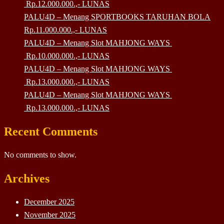
Rp.12.000.000.,- LUNAS
PALU4D – Menang SPORTBOOKS TARUHAN BOLA
Rp.11.000.000.,- LUNAS
PALU4D – Menang Slot MAHJONG WAYS
Rp.10.000.000.,- LUNAS
PALU4D – Menang Slot MAHJONG WAYS
Rp.13.000.000.,- LUNAS
PALU4D – Menang Slot MAHJONG WAYS
Rp.13.000.000.,- LUNAS
Recent Comments
No comments to show.
Archives
December 2025
November 2025