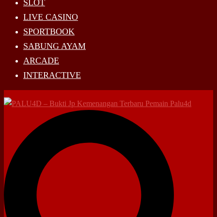
SLOT
LIVE CASINO
SPORTBOOK
SABUNG AYAM
ARCADE
INTERACTIVE
Search