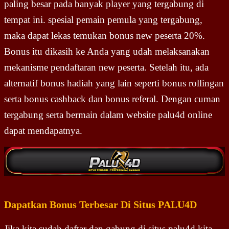
paling besar pada banyak player yang tergabung di
tempat ini. spesial pemain pemula yang tergabung,
maka dapat lekas temukan bonus new peserta 20%.
Bonus itu dikasih ke Anda yang udah melaksanakan
mekanisme pendaftaran new peserta. Setelah itu, ada
alternatif bonus hadiah yang lain seperti bonus rollingan
serta bonus cashback dan bonus referal. Dengan cuman
tergabung serta bermain dalam website palu4d online
dapat mendapatnya.
Dapatkan Bonus Terbesar Di Situs PALU4D
Jika kita sudah daftar dan gabung di situs palu4d kita