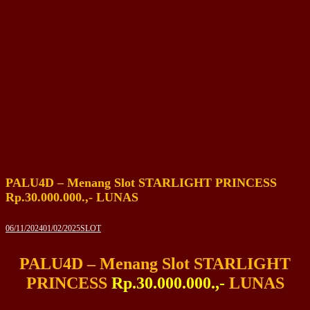
PALU4D – Menang Slot STARLIGHT PRINCESS
Rp.30.000.000.,- LUNAS
06/11/2024
01/02/2025
SLOT
PALU4D – Menang Slot STARLIGHT
PRINCESS
Rp.30.000.000.,-
LUNAS