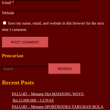
Email
*
Website
Save my name, email, and website in this browser for the next
time I comment.
Pencarian
Search
for:
Recent Posts
PALU4D – Menang Slot MAHJONG WAYS
Rp.12.000.000.,- LUNAS
PALU4D – Menang SPORTBOOKS TARUHAN BOLA