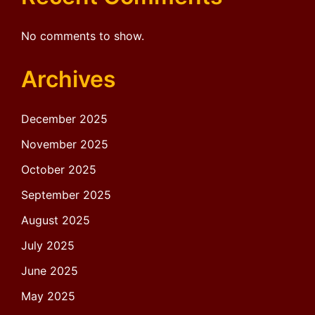
No comments to show.
Archives
December 2025
November 2025
October 2025
September 2025
August 2025
July 2025
June 2025
May 2025