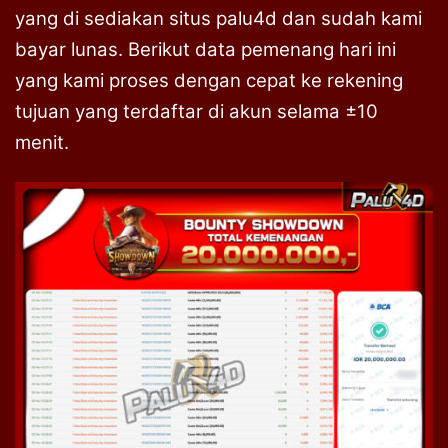
yang di sediakan situs palu4d dan sudah kami
bayar lunas. Berikut data pemenang hari ini
yang kami proses dengan cepat ke rekening
tujuan yang terdaftar di akun selama ±10
menit.