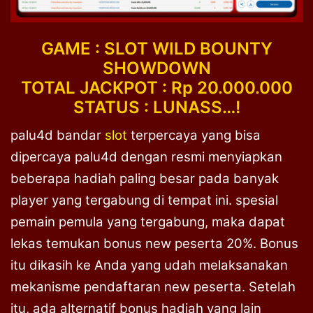
GAME : SLOT WILD BOUNTY
SHOWDOWN
TOTAL JACKPOT : Rp 20.000.000
STATUS : LUNASS…!
palu4d bandar
slot
terpercaya yang bisa
dipercaya palu4d dengan resmi menyiapkan
beberapa hadiah paling besar pada banyak
player yang tergabung di tempat ini. spesial
pemain pemula yang tergabung, maka dapat
lekas temukan bonus new peserta 20%. Bonus
itu dikasih ke Anda yang udah melaksanakan
mekanisme pendaftaran new peserta. Setelah
itu, ada alternatif bonus hadiah yang lain