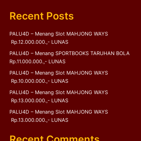
Recent Posts
PALU4D – Menang Slot MAHJONG WAYS
Rp.12.000.000.,- LUNAS
PALU4D – Menang SPORTBOOKS TARUHAN BOLA
Rp.11.000.000.,- LUNAS
PALU4D – Menang Slot MAHJONG WAYS
Rp.10.000.000.,- LUNAS
PALU4D – Menang Slot MAHJONG WAYS
Rp.13.000.000.,- LUNAS
PALU4D – Menang Slot MAHJONG WAYS
Rp.13.000.000.,- LUNAS
Recent Comments