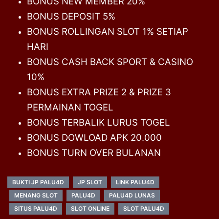
BONUS NEW MEMBER 20%
BONUS DEPOSIT 5%
BONUS ROLLINGAN SLOT 1% SETIAP
HARI
BONUS CASH BACK SPORT & CASINO
10%
BONUS EXTRA PRIZE 2 & PRIZE 3
PERMAINAN TOGEL
BONUS TERBALIK LURUS TOGEL
BONUS DOWLOAD APK 20.000
BONUS TURN OVER BULANAN
BUKTI JP PALU4D
JP SLOT
LINK PALU4D
MENANG SLOT
PALU4D
PALU4D LUNAS
SITUS PALU4D
SLOT ONLINE
SLOT PALU4D