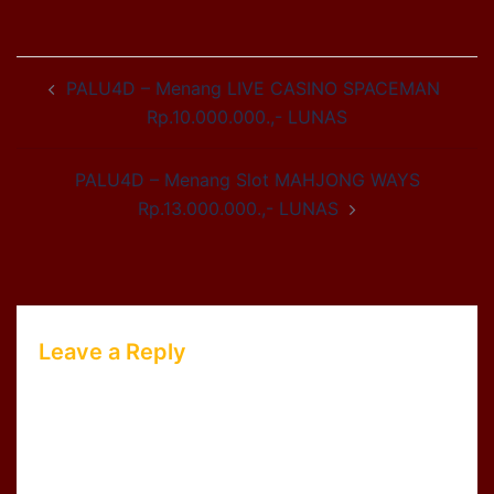
Post
PALU4D – Menang LIVE CASINO SPACEMAN
navigation
Rp.10.000.000.,- LUNAS
PALU4D – Menang Slot MAHJONG WAYS
Rp.13.000.000.,- LUNAS
Leave a Reply
Your email address will not be published.
Required fields are marked
*