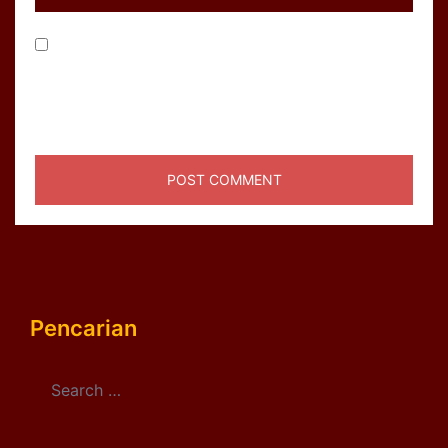
Save my name, email, and website in this browser
for the next time I comment.
Pencarian
Search
for: