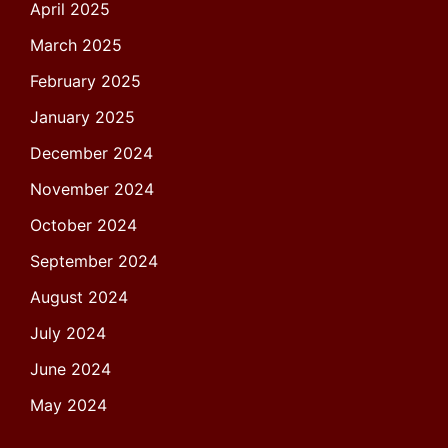
April 2025
March 2025
February 2025
January 2025
December 2024
November 2024
October 2024
September 2024
August 2024
July 2024
June 2024
May 2024