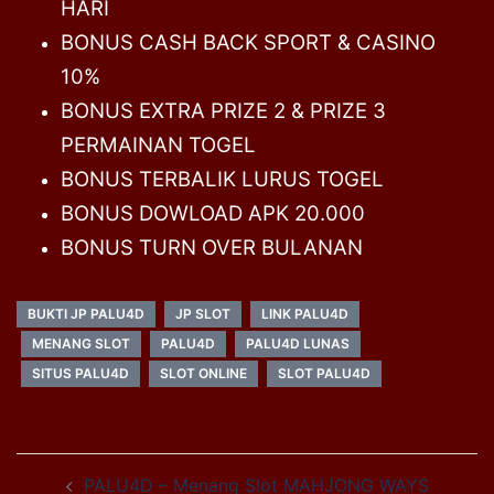
HARI
BONUS CASH BACK SPORT & CASINO
10%
BONUS EXTRA PRIZE 2 & PRIZE 3
PERMAINAN TOGEL
BONUS TERBALIK LURUS TOGEL
BONUS DOWLOAD APK 20.000
BONUS TURN OVER BULANAN
BUKTI JP PALU4D
JP SLOT
LINK PALU4D
MENANG SLOT
PALU4D
PALU4D LUNAS
SITUS PALU4D
SLOT ONLINE
SLOT PALU4D
Post
PALU4D – Menang Slot MAHJONG WAYS