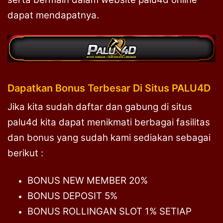
dapat mendapatnya.
Dapatkan Bonus Terbesar Di Situs PALU4D
Jika kita sudah daftar dan gabung di situs
palu4d kita dapat menikmati berbagai fasilitas
dan bonus yang sudah kami sediakan sebagai
berikut :
BONUS NEW MEMBER 20%
BONUS DEPOSIT 5%
BONUS ROLLINGAN SLOT 1% SETIAP