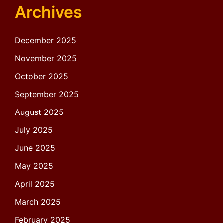
Archives
December 2025
November 2025
October 2025
September 2025
August 2025
July 2025
June 2025
May 2025
April 2025
March 2025
February 2025