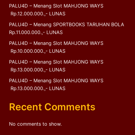
PALU4D – Menang Slot MAHJONG WAYS
Rp.12.000.000.,- LUNAS
PALU4D – Menang SPORTBOOKS TARUHAN BOLA
Rp.11.000.000.,- LUNAS
PALU4D – Menang Slot MAHJONG WAYS
Rp.10.000.000.,- LUNAS
PALU4D – Menang Slot MAHJONG WAYS
Rp.13.000.000.,- LUNAS
PALU4D – Menang Slot MAHJONG WAYS
Rp.13.000.000.,- LUNAS
Recent Comments
No comments to show.