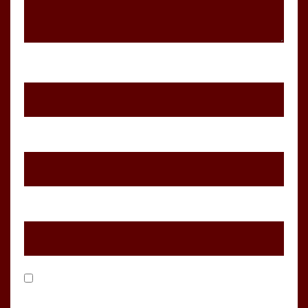
Name
*
Email
*
Website
Save my name, email, and website in this browser