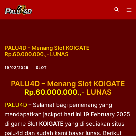
Skip
Search
Tog
to
men
content
PALU4D – Menang Slot KOIGATE
Rp.60.000.000.,- LUNAS
19/02/2025
SLOT
PALU4D – Menang Slot KOIGATE
Rp.60.000.000.,-
LUNAS
PALU4D
– Selamat bagi pemenang yang
mendapatkan jackpot hari ini 19 February 2025
di game Slot
KOIGATE
yang di sediakan situs
palu4d dan sudah kami bayar lunas. Berikut