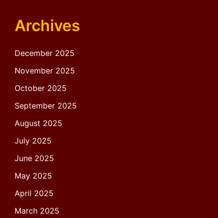
Archives
December 2025
November 2025
October 2025
September 2025
August 2025
July 2025
June 2025
May 2025
April 2025
March 2025