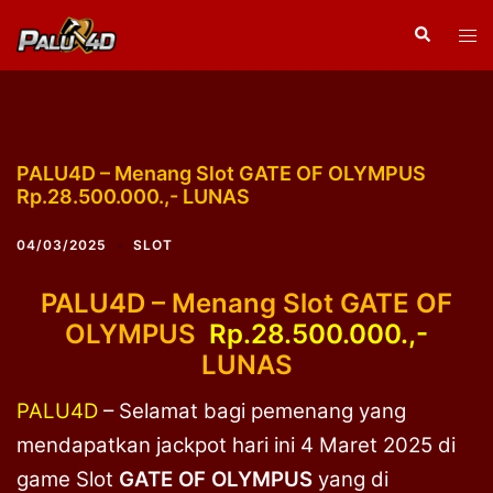
Skip
Search
Tog
to
men
content
PALU4D – Menang Slot GATE OF OLYMPUS
Rp.28.500.000.,- LUNAS
04/03/2025
SLOT
PALU4D – Menang Slot GATE OF
OLYMPUS
Rp.28.500.000.,-
LUNAS
PALU4D
– Selamat bagi pemenang yang
mendapatkan jackpot hari ini 4 Maret
2025 di
game Slot
GATE OF OLYMPUS
yang di