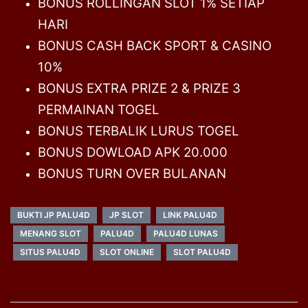
BONUS ROLLINGAN SLOT 1% SETIAP
HARI
BONUS CASH BACK SPORT & CASINO
10%
BONUS EXTRA PRIZE 2 & PRIZE 3
PERMAINAN TOGEL
BONUS TERBALIK LURUS TOGEL
BONUS DOWLOAD APK 20.000
BONUS TURN OVER BULANAN
BUKTI JP PALU4D
JP SLOT
LINK PALU4D
MENANG SLOT
PALU4D
PALU4D LUNAS
SITUS PALU4D
SLOT ONLINE
SLOT PALU4D