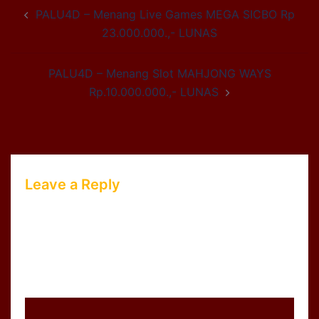
Post
PALU4D – Menang Live Games MEGA SICBO Rp
navigation
23.000.000.,- LUNAS
PALU4D – Menang Slot MAHJONG WAYS
Rp.10.000.000.,- LUNAS
Leave a Reply
Your email address will not be published.
Required fields are marked
*
Comment
*