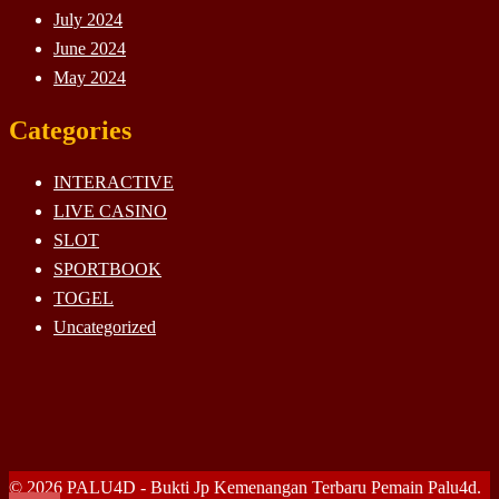
July 2024
June 2024
May 2024
Categories
INTERACTIVE
LIVE CASINO
SLOT
SPORTBOOK
TOGEL
Uncategorized
© 2026 PALU4D - Bukti Jp Kemenangan Terbaru Pemain Palu4d.