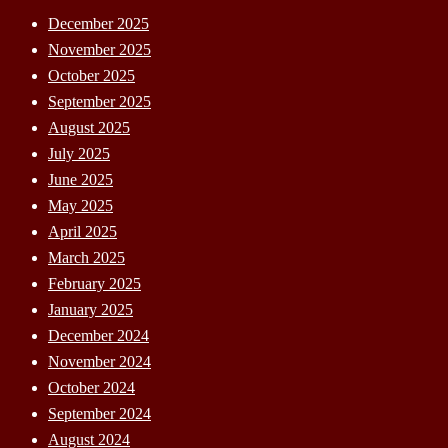
December 2025
November 2025
October 2025
September 2025
August 2025
July 2025
June 2025
May 2025
April 2025
March 2025
February 2025
January 2025
December 2024
November 2024
October 2024
September 2024
August 2024