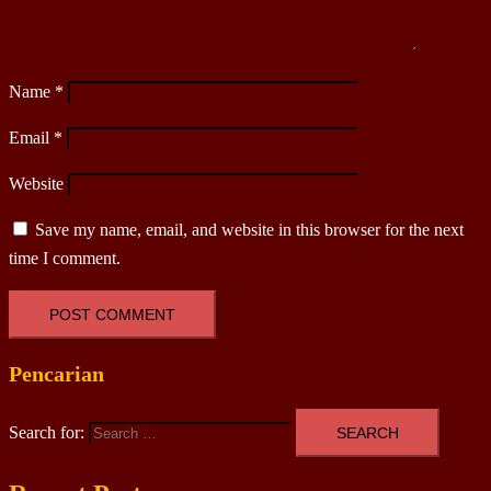
Name
*
Email
*
Website
Save my name, email, and website in this browser for the next
time I comment.
Pencarian
Search for: