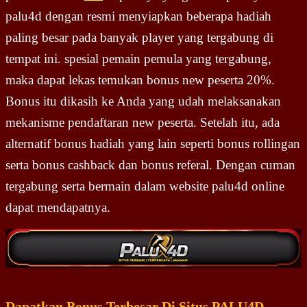
palu4d dengan resmi menyiapkan beberapa hadiah
paling besar pada banyak player yang tergabung di
tempat ini. spesial pemain pemula yang tergabung,
maka dapat lekas temukan bonus new peserta 20%.
Bonus itu dikasih ke Anda yang udah melaksanakan
mekanisme pendaftaran new peserta. Setelah itu, ada
alternatif bonus hadiah yang lain seperti bonus rollingan
serta bonus cashback dan bonus referal. Dengan cuman
tergabung serta bermain dalam website palu4d online
dapat mendapatnya.
Dapatkan Bonus Terbesar Di Situs PALU4D