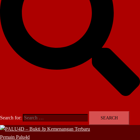
Search for: