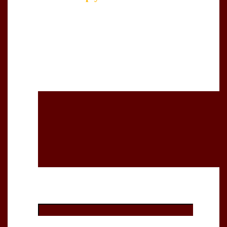
Your email address will not be published.
Required fields are marked
*
Comment
*
Name
*