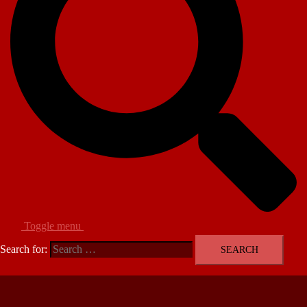
Toggle menu
Search for: