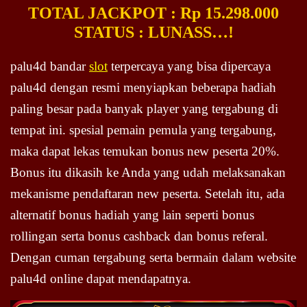
TOTAL JACKPOT : Rp 15.298.000
STATUS : LUNASS…!
palu4d bandar
slot
terpercaya yang bisa dipercaya
palu4d dengan resmi menyiapkan beberapa hadiah
paling besar pada banyak player yang tergabung di
tempat ini. spesial pemain pemula yang tergabung,
maka dapat lekas temukan bonus new peserta 20%.
Bonus itu dikasih ke Anda yang udah melaksanakan
mekanisme pendaftaran new peserta. Setelah itu, ada
alternatif bonus hadiah yang lain seperti bonus
rollingan serta bonus cashback dan bonus referal.
Dengan cuman tergabung serta bermain dalam website
palu4d online dapat mendapatnya.