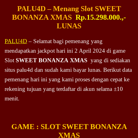
PALU4D – Menang Slot SWEET
BONANZA XMAS
Rp.15.298.000.,-
LUNAS
PALU4D
– Selamat bagi pemenang yang
mendapatkan jackpot hari ini 2 April 2024 di game
Slot
SWEET BONANZA
XMAS
yang di sediakan
situs palu4d dan sudah kami bayar lunas. Berikut data
pemenang hari ini yang kami proses dengan cepat ke
rekening tujuan yang terdaftar di akun selama ±10
menit.
GAME : SLOT SWEET BONANZA
XMAS