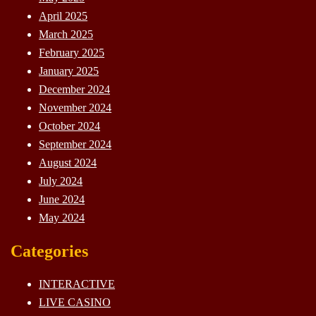
April 2025
March 2025
February 2025
January 2025
December 2024
November 2024
October 2024
September 2024
August 2024
July 2024
June 2024
May 2024
Categories
INTERACTIVE
LIVE CASINO