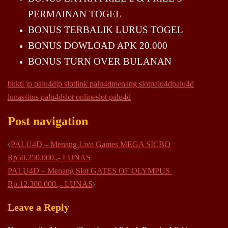
PERMAINAN TOGEL
BONUS TERBALIK LURUS TOGEL
BONUS DOWLOAD APK 20.000
BONUS TURN OVER BULANAN
bukti jp palu4d
jp slot
link palu4d
menang slot
palu4d
palu4d
lunas
situs palu4d
slot online
slot palu4d
Post navigation
PALU4D – Menang Live Games MEGA SICBO
Rp50.250.000.,- LUNAS
PALU4D – Menang Slot GATES OF OLYMPUS
Rp.12.300.000.,- LUNAS
Leave a Reply