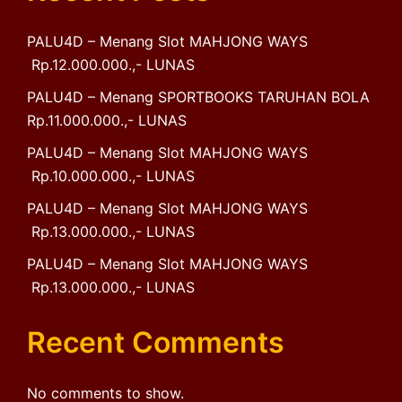
PALU4D – Menang Slot MAHJONG WAYS
Rp.12.000.000.,- LUNAS
PALU4D – Menang SPORTBOOKS TARUHAN BOLA
Rp.11.000.000.,- LUNAS
PALU4D – Menang Slot MAHJONG WAYS
Rp.10.000.000.,- LUNAS
PALU4D – Menang Slot MAHJONG WAYS
Rp.13.000.000.,- LUNAS
PALU4D – Menang Slot MAHJONG WAYS
Rp.13.000.000.,- LUNAS
Recent Comments
No comments to show.