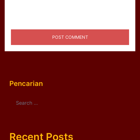
Save my name, email, and website in this browser
for the next time I comment.
Pencarian
Search
for:
Recent Posts