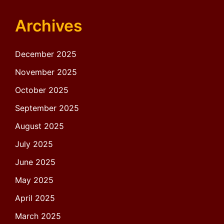
Archives
December 2025
November 2025
October 2025
September 2025
August 2025
July 2025
June 2025
May 2025
April 2025
March 2025