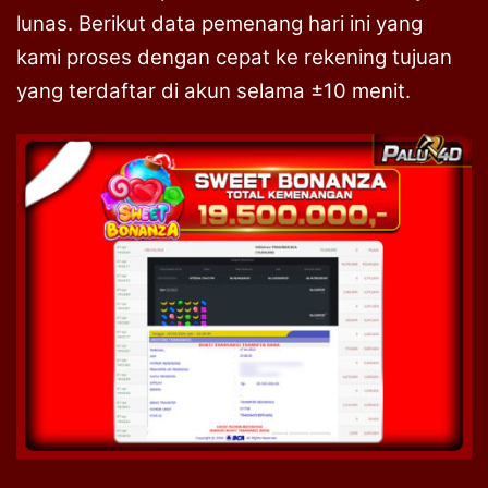
lunas. Berikut data pemenang hari ini yang
kami proses dengan cepat ke rekening tujuan
yang terdaftar di akun selama ±10 menit.