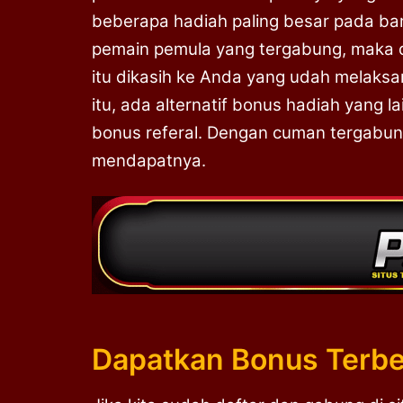
beberapa hadiah paling besar pada bany
pemain pemula yang tergabung, maka 
itu dikasih ke Anda yang udah melaks
itu, ada alternatif bonus hadiah yang l
bonus referal. Dengan cuman tergabun
mendapatnya.
Dapatkan Bonus Terbe