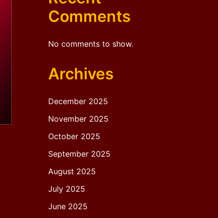
Comments
No comments to show.
Archives
December 2025
November 2025
October 2025
September 2025
August 2025
July 2025
June 2025