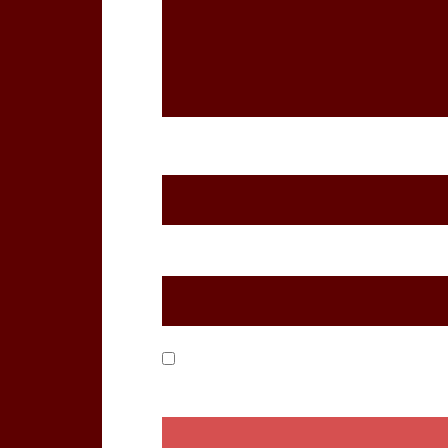
Name
*
Email
*
Save my name, email, and website i