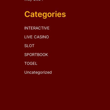
Categories
INTERACTIVE
LIVE CASINO
SLOT
SPORTBOOK
TOGEL
Uncategorized