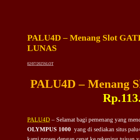
PALU4D – Menang Slot GATE
LUNAS
02/07/2025
SLOT
PALU4D – Menang 
Rp.113.
PALU4D
– Selamat bagi pemenang yang menda
OLYMPUS 1000
yang di sediakan situs pal
kami proses dengan cepat ke rekening tujuan y