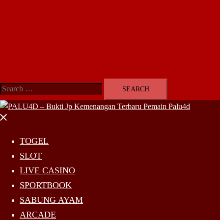
Search
for:
Close
menu
TOGEL
SLOT
LIVE CASINO
SPORTBOOK
SABUNG AYAM
ARCADE