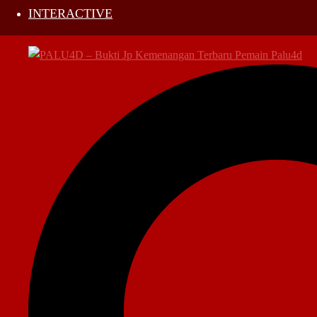
INTERACTIVE
Search