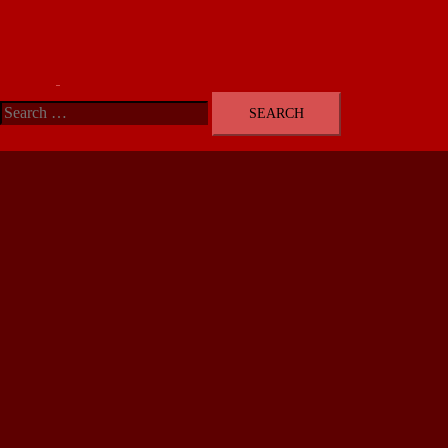
Toggle
menu
Search
for: