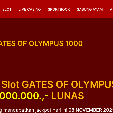
SLOT
LIVE CASINO
SPORTBOOK
SABUNG AYAM
A
GATES OF OLYMPUS 1000
 Slot GATES OF OLYMPU
000.000.,-
LUNAS
 mendapatkan jackpot hari ini
08 NOVEMBER 202