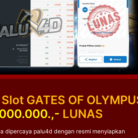
 Slot GATES OF OLYMPU
000.000.,-
LUNAS
sa dipercaya palu4d dengan resmi menyiapkan