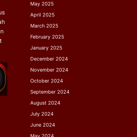
May 2025
us
April 2025
ah
March 2025
an
February 2025
t
January 2025
December 2024
November 2024
October 2024
September 2024
August 2024
July 2024
June 2024
May 2024