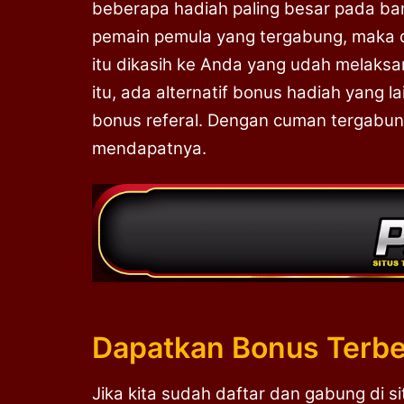
beberapa hadiah paling besar pada bany
pemain pemula yang tergabung, maka 
itu dikasih ke Anda yang udah melaks
itu, ada alternatif bonus hadiah yang l
bonus referal. Dengan cuman tergabun
mendapatnya.
Dapatkan Bonus Terbe
Jika kita sudah daftar dan gabung di si