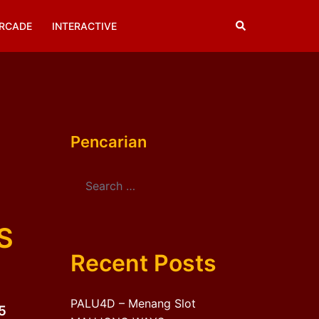
Search
RCADE
INTERACTIVE
Pencarian
Search
for:
S
Recent Posts
PALU4D – Menang Slot
5