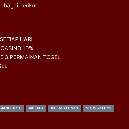
bagai berikut :
SETIAP HARI
 CASINO 10%
ZE 3 PERMAINAN TOGEL
GEL
NANG SLOT
PALU4D
PALU4D LUNAS
SITUS PALU4D