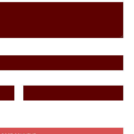
Website
n this browser for the next time I comment.