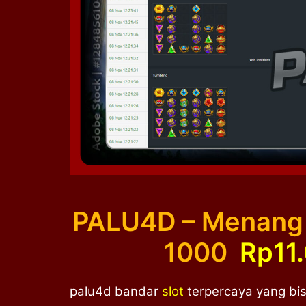
PALU4D – Menang
1000
Rp11.
palu4d bandar
slot
terpercaya yang bi