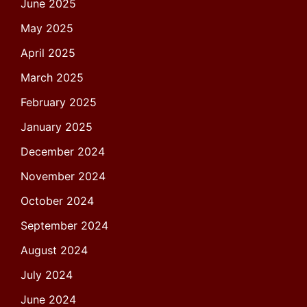
June 2025
May 2025
April 2025
March 2025
February 2025
January 2025
December 2024
November 2024
October 2024
September 2024
August 2024
July 2024
June 2024