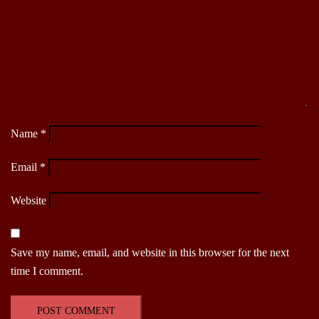
Name
*
Email
*
Website
Save my name, email, and website in this browser for the next
time I comment.