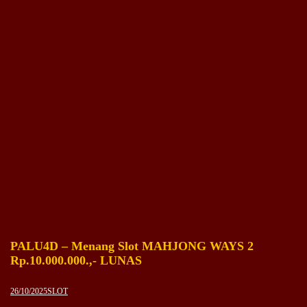
PALU4D – Menang Slot MAHJONG WAYS 2
Rp.10.000.000.,- LUNAS
26/10/2025
SLOT