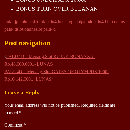
BONUS TURN OVER BULANAN
bukti jp palu
jp slot
link palu4d
menang slot
palu4d
palu4d lunas
situs
palu4d
slot online
slot palu4d
Post navigation
PALU4D – Menang Slot RUJAK BONANZA
Rp.48.000.000.,- LUNAS
PALU4D – Menang Slot GATES OF OLYMPUS 1000
Rp10.142.000.,- LUNAS
Leave a Reply
Your email address will not be published.
Required fields are
marked
*
Comment
*