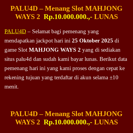
PALU4D – Menang Slot MAHJONG
WAYS 2
Rp.10.000.000.,-
LUNAS
PALU4D
– Selamat bagi pemenang yang
mendapatkan jackpot hari ini
25 Oktober 2025
di
game Slot
MAHJONG WAYS 2
yang di sediakan
situs palu4d dan sudah kami bayar lunas. Berikut data
pemenang hari ini yang kami proses dengan cepat ke
rekening tujuan yang terdaftar di akun selama ±10
menit.
PALU4D – Menang Slot MAHJONG
WAYS 2
Rp.10.000.000.,-
LUNAS