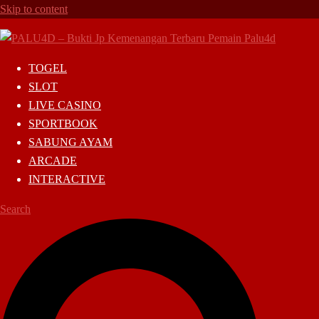
Skip to content
TOGEL
SLOT
LIVE CASINO
SPORTBOOK
SABUNG AYAM
ARCADE
INTERACTIVE
Search