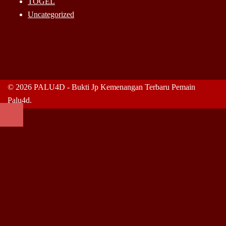
TOGEL
Uncategorized
© 2026 PALU4D - Bukti Jp Kemenangan Terbaru Pemain
Palu4d.