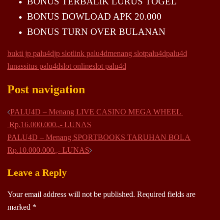
BONUS TERBALIK LURUS TOGEL
BONUS DOWLOAD APK 20.000
BONUS TURN OVER BULANAN
bukti jp palu4d
jp slot
link palu4d
menang slot
palu4d
palu4d
lunas
situs palu4d
slot online
slot palu4d
Post navigation
PALU4D – Menang LIVE CASINO MEGA WHEEL
Rp.16.000.000.,- LUNAS
PALU4D – Menang SPORTBOOKS TARUHAN BOLA
Rp.10.000.000.,- LUNAS
Leave a Reply
Your email address will not be published.
Required fields are
marked
*