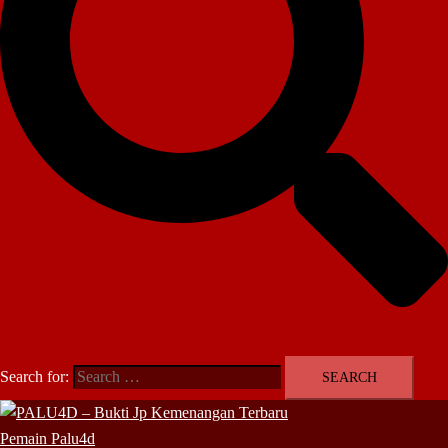
Search for: