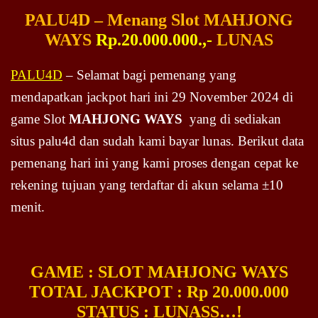
PALU4D – Menang Slot
MAHJONG
WAYS
Rp.20.000.000.,-
LUNAS
PALU4D
– Selamat bagi pemenang yang
mendapatkan jackpot hari ini 29 November 2024 di
game Slot
MAHJONG WAYS
yang di sediakan
situs palu4d dan sudah kami bayar lunas. Berikut data
pemenang hari ini yang kami proses dengan cepat ke
rekening tujuan yang terdaftar di akun selama ±10
menit.
GAME : SLOT MAHJONG WAYS
TOTAL JACKPOT : Rp 20.000.000
STATUS : LUNASS…!