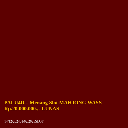
PALU4D – Menang Slot MAHJONG WAYS
Rp.20.000.000.,- LUNAS
14/12/2024
01/02/2025
SLOT