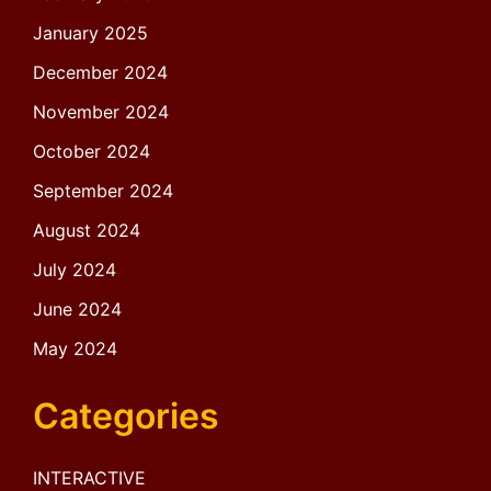
January 2025
December 2024
November 2024
October 2024
September 2024
August 2024
July 2024
June 2024
May 2024
Categories
INTERACTIVE