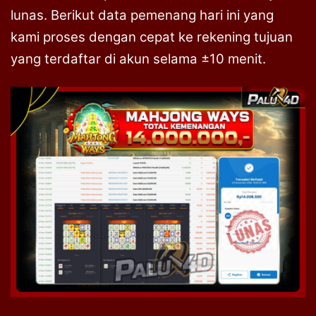
lunas. Berikut data pemenang hari ini yang
kami proses dengan cepat ke rekening tujuan
yang terdaftar di akun selama ±10 menit.