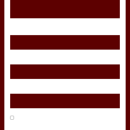
Name
*
Email
*
Website
Save my name, email, and website in this browser