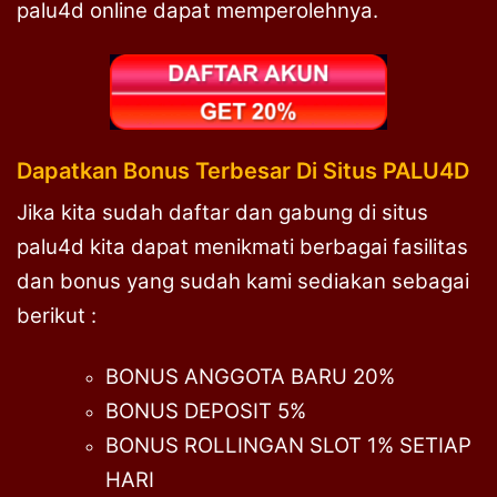
palu4d online dapat memperolehnya.
Dapatkan Bonus Terbesar Di Situs PALU4D
Jika kita sudah daftar dan gabung di situs
palu4d kita dapat menikmati berbagai fasilitas
dan bonus yang sudah kami sediakan sebagai
berikut :
BONUS ANGGOTA BARU 20%
BONUS DEPOSIT 5%
BONUS ROLLINGAN SLOT 1% SETIAP
HARI