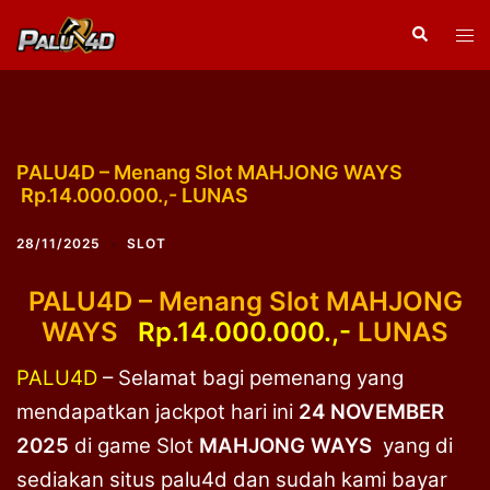
Skip
Search
Tog
to
men
content
PALU4D – Menang Slot MAHJONG WAYS
Rp.14.000.000.,- LUNAS
28/11/2025
SLOT
PALU4D – Menang Slot MAHJONG
WAYS
Rp.14.000.000.,-
LUNAS
PALU4D
– Selamat bagi pemenang yang
mendapatkan jackpot hari ini
24 NOVEMBER
2025
di game Slot
MAHJONG WAYS
yang di
sediakan situs palu4d dan sudah kami bayar