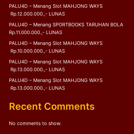
PALU4D – Menang Slot MAHJONG WAYS
Rp.12.000.000.,- LUNAS
PALU4D – Menang SPORTBOOKS TARUHAN BOLA
Rp.11.000.000.,- LUNAS
PALU4D – Menang Slot MAHJONG WAYS
Rp.10.000.000.,- LUNAS
PALU4D – Menang Slot MAHJONG WAYS
Rp.13.000.000.,- LUNAS
PALU4D – Menang Slot MAHJONG WAYS
Rp.13.000.000.,- LUNAS
Recent Comments
No comments to show.