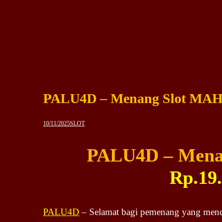
PALU4D – Menang Slot MAH
10/11/2025
SLOT
PALU4D – Men
Rp.19.
PALU4D
– Selamat bagi pemenang yang menda