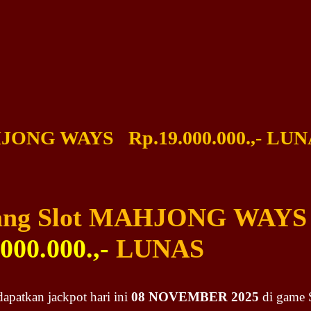
JONG WAYS Rp.19.000.000.,- LU
ang Slot MAHJONG WAY
000.000.,-
LUNAS
patkan jackpot hari ini
08 NOVEMBER 2025
di game 