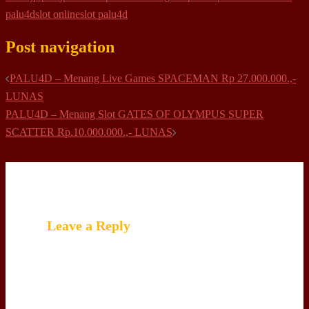
palu4d
slot online
slot palu4d
Post navigation
PALU4D – Menang Live Games SPACEMAN Rp 27.000.000.,-
LUNAS
PALU4D – Menang Slot GATES OF OLYMPUS SUPER
SCATTER Rp.10.000.000.,- LUNAS
Leave a Reply
Your email address will not be published.
Required fields are marked
*