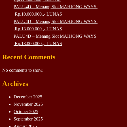
PALU4D – Menang Slot MAHJONG WAYS
Rp.10.000.000.,- LUNAS
PALU4D – Menang Slot MAHJONG WAYS
Rp.13.000.000.,- LUNAS
PALU4D – Menang Slot MAHJONG WAYS
Rp.13.000.000.,- LUNAS
Recent Comments
No comments to show.
Archives
December 2025
November 2025
October 2025
September 2025
August 2025