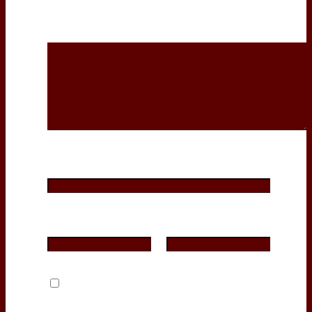
Comment
*
Name
*
Email
*
Website
Save my name, email, and website in this
browser for the next time I comment.