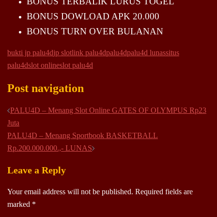
BONUS TERBALIK LURUS TOGEL
BONUS DOWLOAD APK 20.000
BONUS TURN OVER BULANAN
bukti jp palu4d
jp slot
link palu4d
palu4d
palu4d lunas
situs
palu4d
slot online
slot palu4d
Post navigation
PALU4D – Menang Slot Online GATES OF OLYMPUS Rp23
Juta
PALU4D – Menang Sportbook BASKETBALL
Rp.200.000.000.,- LUNAS
Leave a Reply
Your email address will not be published.
Required fields are
marked
*