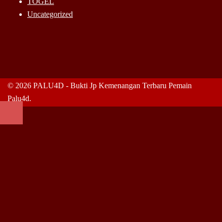
TOGEL
Uncategorized
© 2026 PALU4D - Bukti Jp Kemenangan Terbaru Pemain
Palu4d.