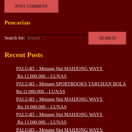
Pencarian
Search for:
Recent Posts
PALU4D – Menang Slot MAHJONG WAYS
Rp.12.000.000.,- LUNAS
PALU4D – Menang SPORTBOOKS TARUHAN BOLA
Rp.11.000.000.,- LUNAS
PALU4D – Menang Slot MAHJONG WAYS
Rp.10.000.000.,- LUNAS
PALU4D – Menang Slot MAHJONG WAYS
Rp.13.000.000.,- LUNAS
PALU4D – Menang Slot MAHJONG WAYS