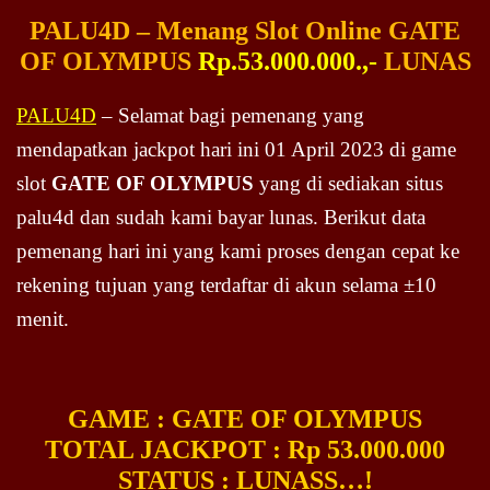
PALU4D – Menang Slot Online GATE
OF OLYMPUS
Rp.53.000.000.,-
LUNAS
PALU4D
– Selamat bagi pemenang yang
mendapatkan jackpot hari ini 01 April 2023 di game
slot
GATE OF OLYMPUS
yang di sediakan situs
palu4d dan sudah kami bayar lunas. Berikut data
pemenang hari ini yang kami proses dengan cepat ke
rekening tujuan yang terdaftar di akun selama ±10
menit.
GAME : GATE OF OLYMPUS
TOTAL JACKPOT : Rp 53.000.000
STATUS : LUNASS…!