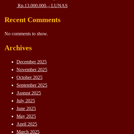
Rp.13.000.000.,- LUNAS
Recent Comments
No comments to show.
Archives
December 2025
November 2025
October 2025
September 2025
August 2025
July 2025
June 2025
May 2025
April 2025
March 2025