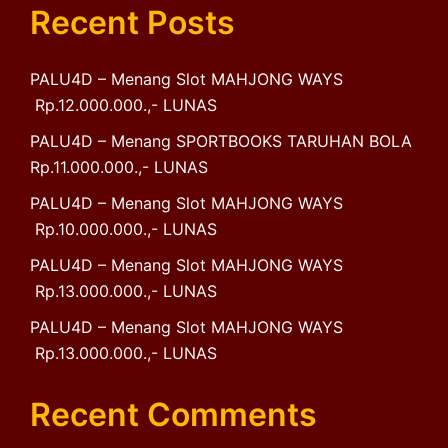
Recent Posts
PALU4D – Menang Slot MAHJONG WAYS
Rp.12.000.000.,- LUNAS
PALU4D – Menang SPORTBOOKS TARUHAN BOLA
Rp.11.000.000.,- LUNAS
PALU4D – Menang Slot MAHJONG WAYS
Rp.10.000.000.,- LUNAS
PALU4D – Menang Slot MAHJONG WAYS
Rp.13.000.000.,- LUNAS
PALU4D – Menang Slot MAHJONG WAYS
Rp.13.000.000.,- LUNAS
Recent Comments