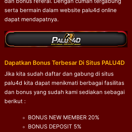
dan bonus referal. Dengan cuman tergabung
serta bermain dalam website palu4d online
dapat mendapatnya.
Dapatkan Bonus Terbesar Di Situs PALU4D
Jika kita sudah daftar dan gabung di situs
palu4d kita dapat menikmati berbagai fasilitas
dan bonus yang sudah kami sediakan sebagai
berikut :
BONUS NEW MEMBER 20%
BONUS DEPOSIT 5%