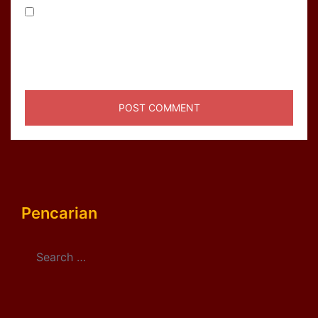
Save my name, email, and website in this browser
for the next time I comment.
Pencarian
Search
for: