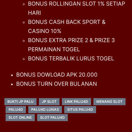
BONUS ROLLINGAN SLOT 1% SETIAP
HARI
BONUS CASH BACK SPORT &
CASINO 10%
BONUS EXTRA PRIZE 2 & PRIZE 3
PERMAINAN TOGEL
BONUS TERBALIK LURUS TOGEL
BONUS DOWLOAD APK 20.000
BONUS TURN OVER BULANAN
BUKTI JP PALU
JP SLOT
LINK PALU4D
MENANG SLOT
PALU4D
PALU4D LUNAS
SITUS PALU4D
SLOT ONLINE
SLOT PALU4D