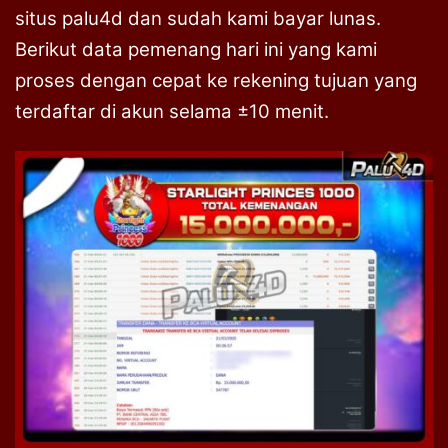
situs palu4d dan sudah kami bayar lunas.
Berikut data pemenang hari ini yang kami
proses dengan cepat ke rekening tujuan yang
terdaftar di akun selama ±10 menit.