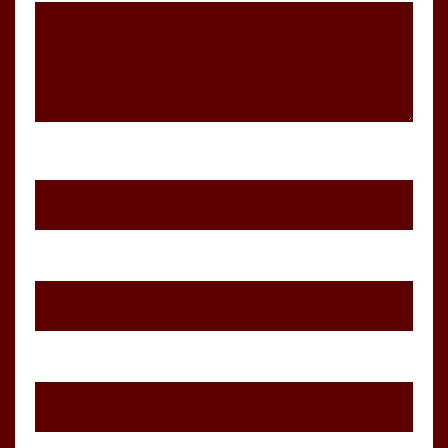
Name
*
Email
*
Website