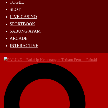
TOGEL
SLOT
LIVE CASINO
SPORTBOOK
SABUNG AYAM
ARCADE
INTERACTIVE
Search