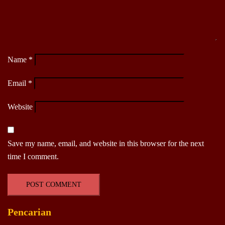
Name
*
Email
*
Website
Save my name, email, and website in this browser for the next
time I comment.
Pencarian