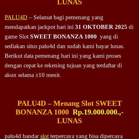
LUNAS
PALU4D
– Selamat bagi pemenang yang
mendapatkan jackpot hari ini
31 OKTOBER 2025
di
game Slot
SWEET BONANZA 1000
yang di
sediakan situs palu4d dan sudah kami bayar lunas.
Berikut data pemenang hari ini yang kami proses
dengan cepat ke rekening tujuan yang terdaftar di
akun selama ±10 menit.
PALU4D – Menang Slot SWEET
BONANZA 1000
Rp.19.000.000.,-
LUNAS
palu4d bandar
slot
terpercaya yang bisa dipercaya