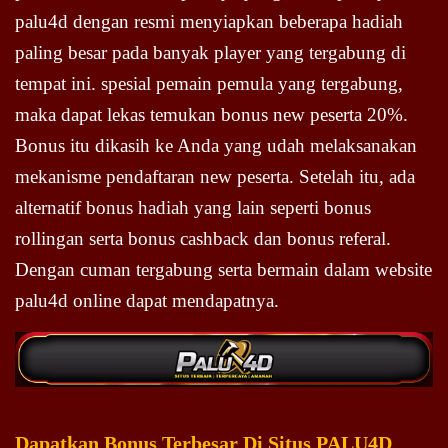
palu4d dengan resmi menyiapkan beberapa hadiah
paling besar pada banyak player yang tergabung di
tempat ini. spesial pemain pemula yang tergabung,
maka dapat lekas temukan bonus new peserta 20%.
Bonus itu dikasih ke Anda yang udah melaksanakan
mekanisme pendaftaran new peserta. Setelah itu, ada
alternatif bonus hadiah yang lain seperti bonus
rollingan serta bonus cashback dan bonus referal.
Dengan cuman tergabung serta bermain dalam website
palu4d online dapat mendapatnya.
Dapatkan Bonus Terbesar Di Situs PALU4D