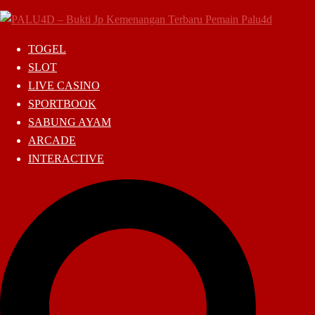
Skip
to
content
TOGEL
SLOT
LIVE CASINO
SPORTBOOK
SABUNG AYAM
ARCADE
INTERACTIVE
Search