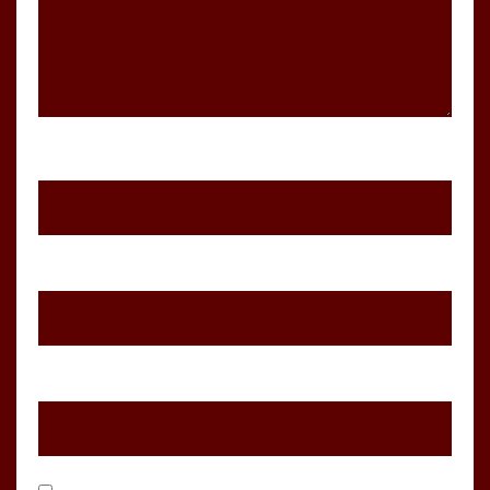
Name
*
Email
*
Website