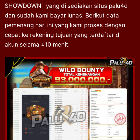
SHOWDOWN
yang di sediakan situs palu4d
dan sudah kami bayar lunas. Berikut data
pemenang hari ini yang kami proses dengan
cepat ke rekening tujuan yang terdaftar di
akun selama ±10 menit.