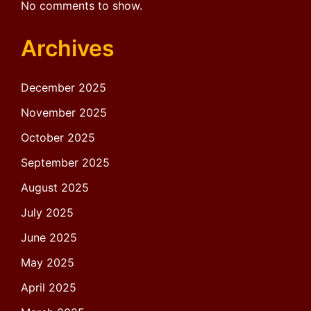
No comments to show.
Archives
December 2025
November 2025
October 2025
September 2025
August 2025
July 2025
June 2025
May 2025
April 2025