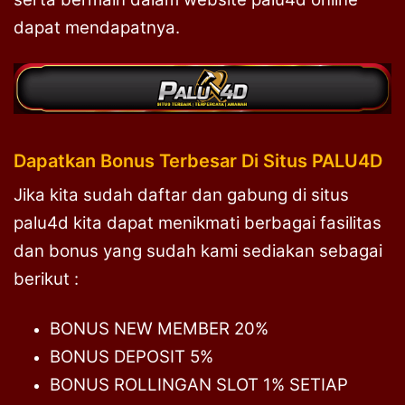
dapat mendapatnya.
Dapatkan Bonus Terbesar Di Situs PALU4D
Jika kita sudah daftar dan gabung di situs
palu4d kita dapat menikmati berbagai fasilitas
dan bonus yang sudah kami sediakan sebagai
berikut :
BONUS NEW MEMBER 20%
BONUS DEPOSIT 5%
BONUS ROLLINGAN SLOT 1% SETIAP