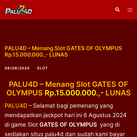
Skip
Search
Tog
to
men
content
PALU4D – Menang Slot GATES OF OLYMPUS
Rp.15.000.000.,- LUNAS
06/08/2024
SLOT
PALU4D – Menang Slot GATES OF
OLYMPUS
Rp.15.000.000.,-
LUNAS
PALU4D
– Selamat bagi pemenang yang
mendapatkan jackpot hari ini 6 Agustus 2024
di game Slot
GATES OF OLYMPUS
yang di
sediakan situs palu4d dan sudah kami bayar