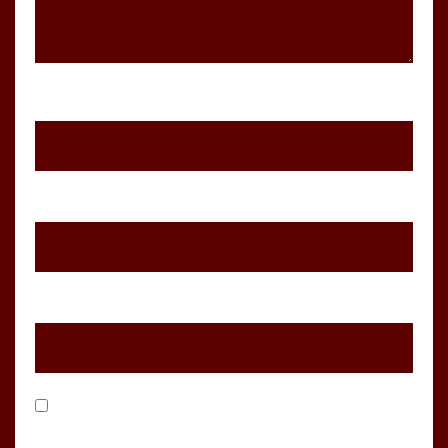
Name
*
Email
*
Website
Save my name, email, and website in this browser