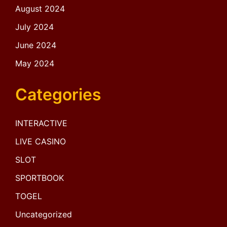
August 2024
July 2024
June 2024
May 2024
Categories
INTERACTIVE
LIVE CASINO
SLOT
SPORTBOOK
TOGEL
Uncategorized