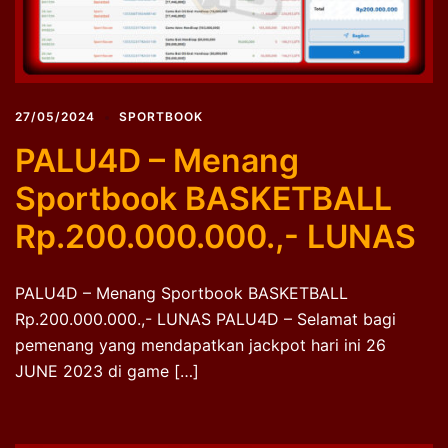
27/05/2024
SPORTBOOK
PALU4D – Menang
Sportbook BASKETBALL
Rp.200.000.000.,- LUNAS
PALU4D – Menang Sportbook BASKETBALL
Rp.200.000.000.,- LUNAS PALU4D – Selamat bagi
pemenang yang mendapatkan jackpot hari ini 26
JUNE 2023 di game […]