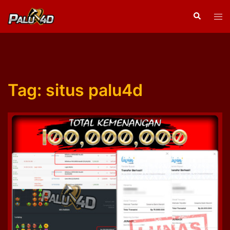
Skip
Search
Tog
to
men
content
Tag:
situs palu4d