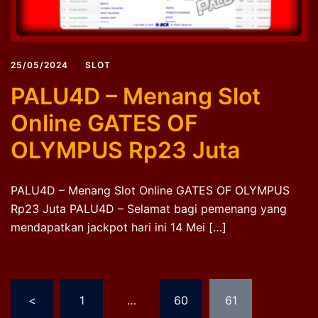
25/05/2024
SLOT
PALU4D – Menang Slot
Online GATES OF
OLYMPUS Rp23 Juta
PALU4D – Menang Slot Online GATES OF OLYMPUS
Rp23 Juta PALU4D – Selamat bagi pemenang yang
mendapatkan jackpot hari ini 14 Mei […]
Posts
<
1
…
60
61
pagination