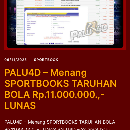
06/11/2025
SPORTBOOK
PALU4D – Menang
SPORTBOOKS TARUHAN
BOLA Rp.11.000.000.,-
LUNAS
PALU4D – Menang SPORTBOOKS TARUHAN BOLA
Rp.11.000.000.,- LUNAS PALU4D – Selamat bagi