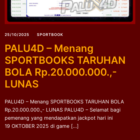
25/10/2025
SPORTBOOK
PALU4D – Menang
SPORTBOOKS TARUHAN
BOLA Rp.20.000.000.,-
LUNAS
PALU4D – Menang SPORTBOOKS TARUHAN BOLA
Rp.20.000.000.,- LUNAS PALU4D – Selamat bagi
pemenang yang mendapatkan jackpot hari ini
19 OKTOBER 2025 di game […]