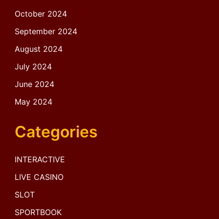
October 2024
September 2024
August 2024
July 2024
June 2024
May 2024
Categories
INTERACTIVE
LIVE CASINO
SLOT
SPORTBOOK