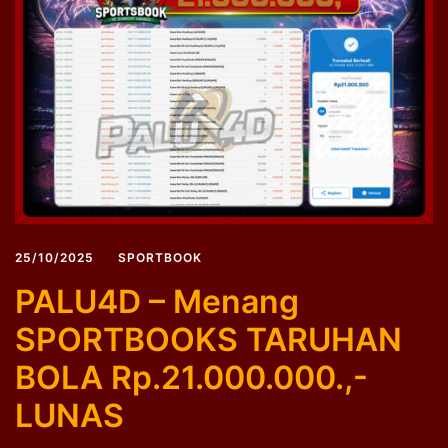
25/10/2025
SPORTBOOK
PALU4D – Menang
SPORTBOOKS TARUHAN
BOLA Rp.21.000.000.,-
LUNAS