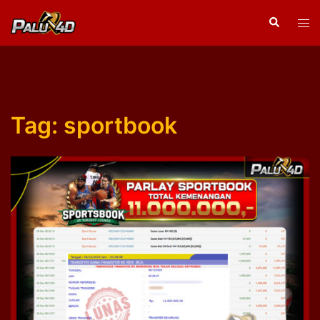
Skip
Search
Tog
to
men
content
Tag:
sportbook