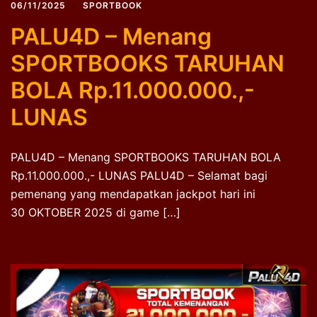
06/11/2025
SPORTBOOK
PALU4D – Menang
SPORTBOOKS TARUHAN
BOLA Rp.11.000.000.,-
LUNAS
PALU4D – Menang SPORTBOOKS TARUHAN BOLA
Rp.11.000.000.,- LUNAS PALU4D – Selamat bagi
pemenang yang mendapatkan jackpot hari ini
30 OKTOBER 2025 di game […]