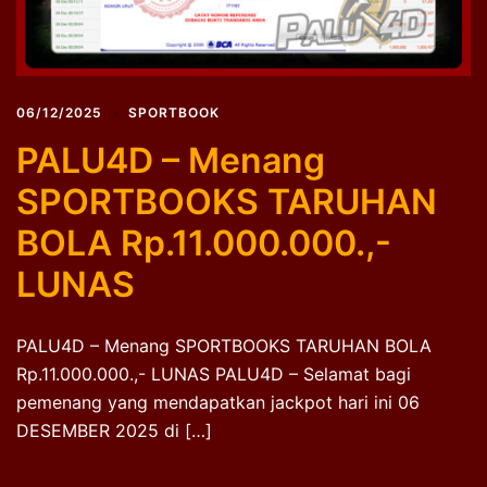
06/12/2025
SPORTBOOK
PALU4D – Menang
SPORTBOOKS TARUHAN
BOLA Rp.11.000.000.,-
LUNAS
PALU4D – Menang SPORTBOOKS TARUHAN BOLA
Rp.11.000.000.,- LUNAS PALU4D – Selamat bagi
pemenang yang mendapatkan jackpot hari ini 06
DESEMBER 2025 di […]