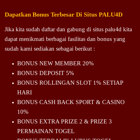
Dapatkan Bonus Terbesar Di Situs PALU4D
Jika kita sudah daftar dan gabung di situs palu4d kita
dapat menikmati berbagai fasilitas dan bonus yang
sudah kami sediakan sebagai berikut :
BONUS NEW MEMBER 20%
BONUS DEPOSIT 5%
BONUS ROLLINGAN SLOT 1% SETIAP
HARI
BONUS CASH BACK SPORT & CASINO
10%
BONUS EXTRA PRIZE 2 & PRIZE 3
PERMAINAN TOGEL