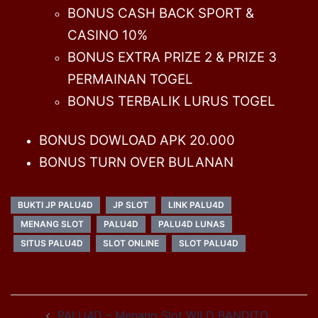
BONUS CASH BACK SPORT &
CASINO 10%
BONUS EXTRA PRIZE 2 & PRIZE 3
PERMAINAN TOGEL
BONUS TERBALIK LURUS TOGEL
BONUS DOWLOAD APK 20.000
BONUS TURN OVER BULANAN
BUKTI JP PALU4D
JP SLOT
LINK PALU4D
MENANG SLOT
PALU4D
PALU4D LUNAS
SITUS PALU4D
SLOT ONLINE
SLOT PALU4D
Post
PALU4D – Menang Slot WILD BANDITO