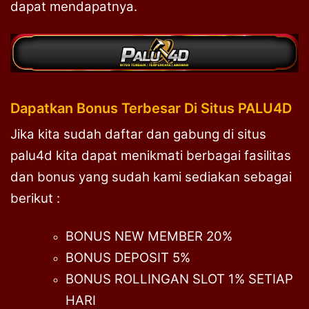
dapat mendapatnya.
Dapatkan Bonus Terbesar Di Situs PALU4D
Jika kita sudah daftar dan gabung di situs
palu4d kita dapat menikmati berbagai fasilitas
dan bonus yang sudah kami sediakan sebagai
berikut :
BONUS NEW MEMBER 20%
BONUS DEPOSIT 5%
BONUS ROLLINGAN SLOT 1% SETIAP
HARI