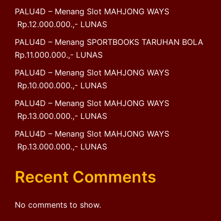
PALU4D – Menang Slot MAHJONG WAYS
Rp.12.000.000.,- LUNAS
PALU4D – Menang SPORTBOOKS TARUHAN BOLA
Rp.11.000.000.,- LUNAS
PALU4D – Menang Slot MAHJONG WAYS
Rp.10.000.000.,- LUNAS
PALU4D – Menang Slot MAHJONG WAYS
Rp.13.000.000.,- LUNAS
PALU4D – Menang Slot MAHJONG WAYS
Rp.13.000.000.,- LUNAS
Recent Comments
No comments to show.