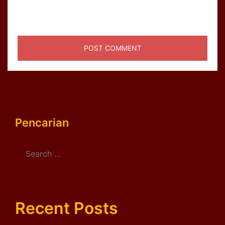
for the next time I comment.
Pencarian
Search
for:
Recent Posts