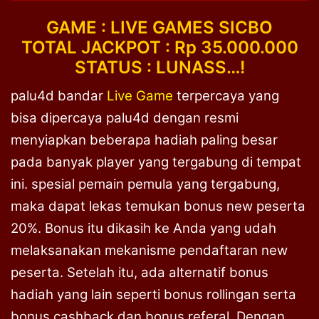
GAME : LIVE GAMES SICBO
TOTAL JACKPOT : Rp 35.000.000
STATUS : LUNASS…!
palu4d bandar
Live Game
terpercaya yang
bisa dipercaya palu4d dengan resmi
menyiapkan beberapa hadiah paling besar
pada banyak player yang tergabung di tempat
ini. spesial pemain pemula yang tergabung,
maka dapat lekas temukan bonus new peserta
20%. Bonus itu dikasih ke Anda yang udah
melaksanakan mekanisme pendaftaran new
peserta. Setelah itu, ada alternatif bonus
hadiah yang lain seperti bonus rollingan serta
bonus cashback dan bonus referal. Dengan