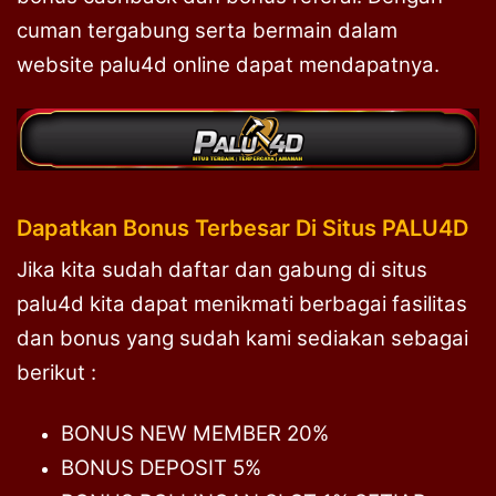
cuman tergabung serta bermain dalam
website palu4d online dapat mendapatnya.
Dapatkan Bonus Terbesar Di Situs PALU4D
Jika kita sudah daftar dan gabung di situs
palu4d kita dapat menikmati berbagai fasilitas
dan bonus yang sudah kami sediakan sebagai
berikut :
BONUS NEW MEMBER 20%
BONUS DEPOSIT 5%