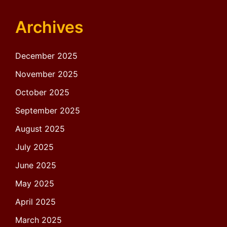
Archives
December 2025
November 2025
October 2025
September 2025
August 2025
July 2025
June 2025
May 2025
April 2025
March 2025