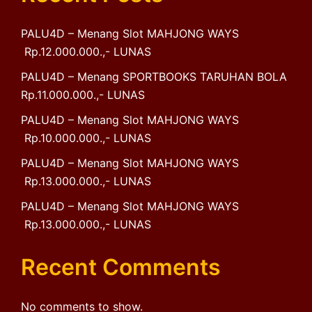
PALU4D – Menang Slot MAHJONG WAYS
Rp.12.000.000.,- LUNAS
PALU4D – Menang SPORTBOOKS TARUHAN BOLA
Rp.11.000.000.,- LUNAS
PALU4D – Menang Slot MAHJONG WAYS
Rp.10.000.000.,- LUNAS
PALU4D – Menang Slot MAHJONG WAYS
Rp.13.000.000.,- LUNAS
PALU4D – Menang Slot MAHJONG WAYS
Rp.13.000.000.,- LUNAS
Recent Comments
No comments to show.