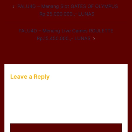
Post
PALU4D – Menang Slot GATES OF OLYMPUS
navigation
Rp.25.000.000.,- LUNAS
PALU4D – Menang Live Games ROULETTE
Rp.15.450.000.,- LUNAS
Leave a Reply
Your email address will not be published.
Required fields are marked
*
Comment
*