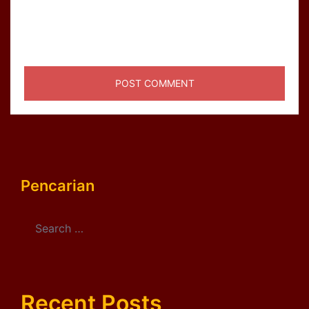
Save my name, email, and website in this browser
for the next time I comment.
Pencarian
Search
for:
Recent Posts