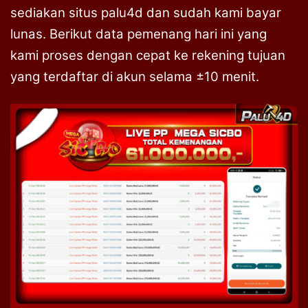
sediakan situs palu4d dan sudah kami bayar
lunas. Berikut data pemenang hari ini yang
kami proses dengan cepat ke rekening tujuan
yang terdaftar di akun selama ±10 menit.