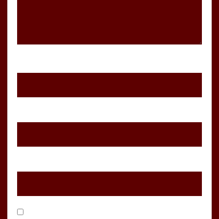
Name
*
Email
*
Website