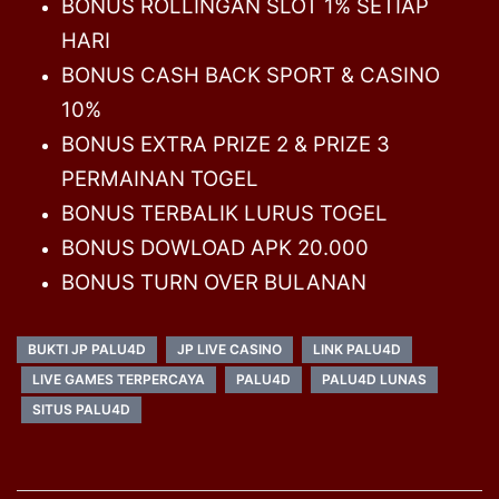
BONUS ROLLINGAN SLOT 1% SETIAP
HARI
BONUS CASH BACK SPORT & CASINO
10%
BONUS EXTRA PRIZE 2 & PRIZE 3
PERMAINAN TOGEL
BONUS TERBALIK LURUS TOGEL
BONUS DOWLOAD APK 20.000
BONUS TURN OVER BULANAN
BUKTI JP PALU4D
JP LIVE CASINO
LINK PALU4D
LIVE GAMES TERPERCAYA
PALU4D
PALU4D LUNAS
SITUS PALU4D