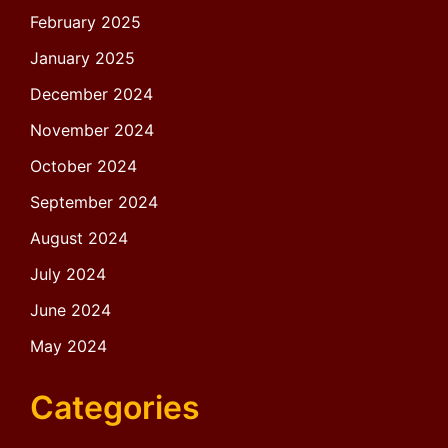
February 2025
January 2025
December 2024
November 2024
October 2024
September 2024
August 2024
July 2024
June 2024
May 2024
Categories