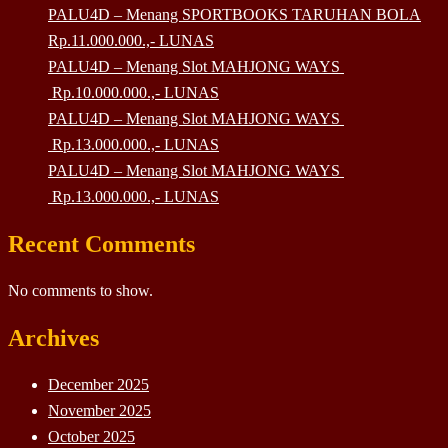
PALU4D – Menang SPORTBOOKS TARUHAN BOLA
Rp.11.000.000.,- LUNAS
PALU4D – Menang Slot MAHJONG WAYS
Rp.10.000.000.,- LUNAS
PALU4D – Menang Slot MAHJONG WAYS
Rp.13.000.000.,- LUNAS
PALU4D – Menang Slot MAHJONG WAYS
Rp.13.000.000.,- LUNAS
Recent Comments
No comments to show.
Archives
December 2025
November 2025
October 2025