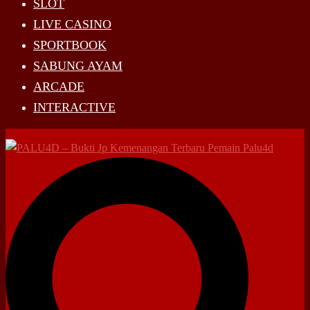
SLOT
LIVE CASINO
SPORTBOOK
SABUNG AYAM
ARCADE
INTERACTIVE
Search