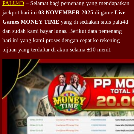
PALU4D
– Selamat bagi pemenang yang mendapatkan
jackpot hari ini
03 NOVEMBER 2025
di game
Live
Games MONEY TIME
yang di sediakan situs palu4d
dan sudah kami bayar lunas. Berikut data pemenang
hari ini yang kami proses dengan cepat ke rekening
tujuan yang terdaftar di akun selama ±10 menit.