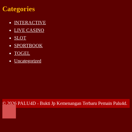
Categories
INTERACTIVE
LIVE CASINO
SLOT
SPORTBOOK
TOGEL
Uncategorized
© 2026 PALU4D - Bukti Jp Kemenangan Terbaru Pemain Palu4d.