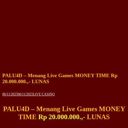
PALU4D – Menang Live Games MONEY TIME Rp
20.000.000.,- LUNAS
06/11/2025
06/11/2025
LIVE CASINO
PALU4D – Menang Live Games MONEY
TIME
Rp 20.000.000.,-
LUNAS