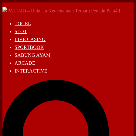
Skip
to
content
TOGEL
SLOT
LIVE CASINO
SPORTBOOK
SABUNG AYAM
ARCADE
INTERACTIVE
Search