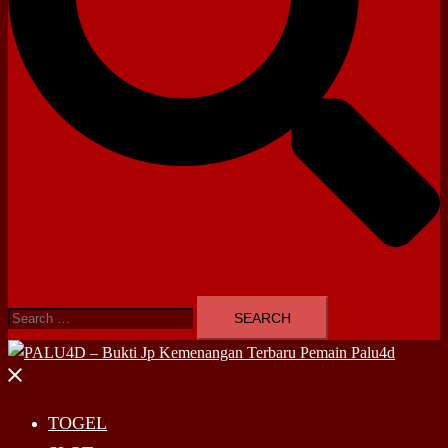
Search
for:
Close
menu
TOGEL