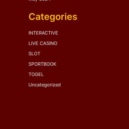
Categories
INTERACTIVE
LIVE CASINO
SLOT
SPORTBOOK
TOGEL
Uncategorized