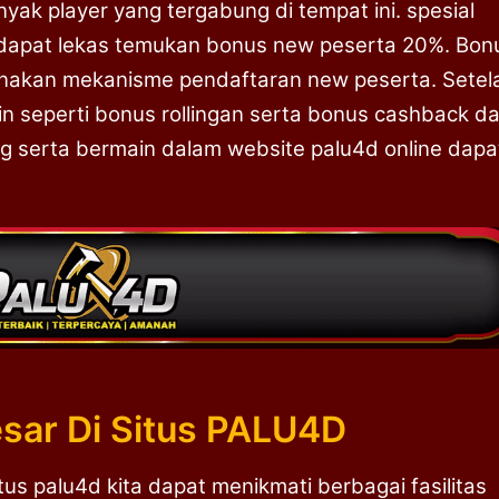
ak player yang tergabung di tempat ini. spesial
dapat lekas temukan bonus new peserta 20%. Bon
anakan mekanisme pendaftaran new peserta. Setel
ain seperti bonus rollingan serta bonus cashback d
g serta bermain dalam website palu4d online dapa
sar Di Situs PALU4D
tus palu4d kita dapat menikmati berbagai fasilitas