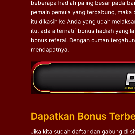
beberapa hadiah paling besar pada bany
pemain pemula yang tergabung, maka 
itu dikasih ke Anda yang udah melaks
itu, ada alternatif bonus hadiah yang l
bonus referal. Dengan cuman tergabun
mendapatnya.
Dapatkan Bonus Terbe
Jika kita sudah daftar dan gabung di si