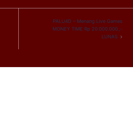
PALU4D – Menang Live Games
MONEY TIME Rp 20.000.000.,-
LUNAS
hed.
Required fields are marked
*