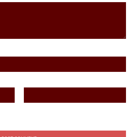
Website
n this browser for the next time I comment.