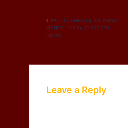
Post
PALU4D – Menang Live Games
navigation
MONEY TIME Rp 22.000.000.,-
LUNAS
Leave a Reply
Your email address will not be publis
Comment
*