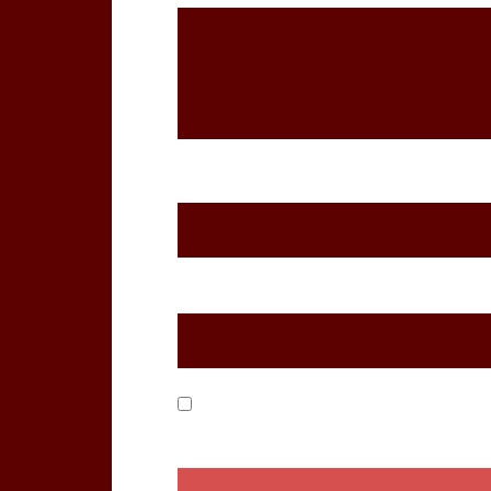
Name
*
Email
*
Save my name, email, and website i