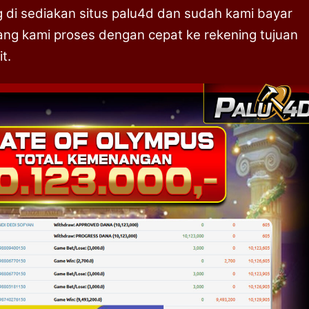
 di sediakan situs palu4d dan sudah kami bayar
yang kami proses dengan cepat ke rekening tujuan
t.