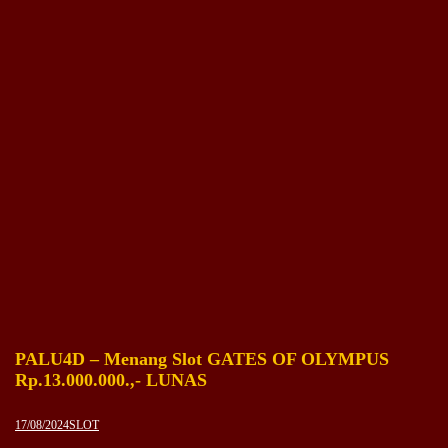
PALU4D – Menang Slot GATES OF OLYMPUS
Rp.13.000.000.,- LUNAS
17/08/2024
SLOT