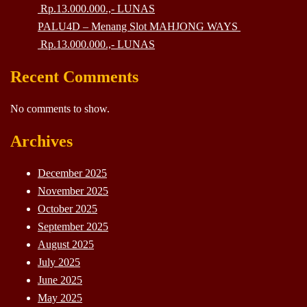
Rp.13.000.000.,- LUNAS
PALU4D – Menang Slot MAHJONG WAYS
Rp.13.000.000.,- LUNAS
Recent Comments
No comments to show.
Archives
December 2025
November 2025
October 2025
September 2025
August 2025
July 2025
June 2025
May 2025