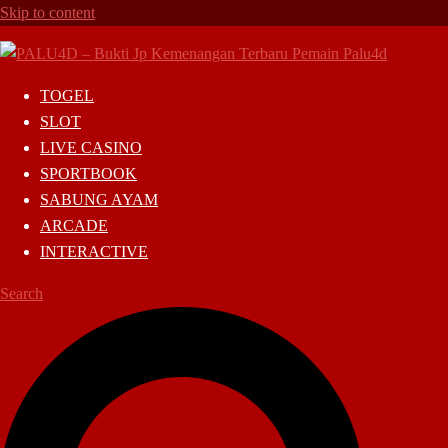
Skip to content
TOGEL
SLOT
LIVE CASINO
SPORTBOOK
SABUNG AYAM
ARCADE
INTERACTIVE
Search