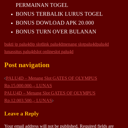
PERMAINAN TOGEL
BONUS TERBALIK LURUS TOGEL
BONUS DOWLOAD APK 20.000
BONUS TURN OVER BULANAN
bukti jp palu4d
jp slot
link palu4d
menang slot
palu4d
palu4d
lunas
situs palu4d
slot online
slot palu4d
Post navigation
PALU4D – Menang Slot GATES OF OLYMPUS
Rp.15.000.000.,- LUNAS
PALU4D – Menang Slot GATES OF OLYMPUS
Rp.12.003.500.,- LUNAS
Leave a Reply
Your email address will not be published.
Required fields are