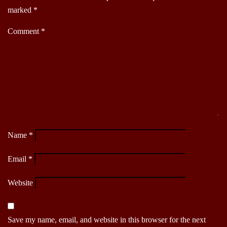
marked
*
Comment
*
Name
*
Email
*
Website
Save my name, email, and website in this browser for the next