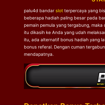
palu4d bandar
slot
terpercaya yang bi
beberapa hadiah paling besar pada bany
pemain pemula yang tergabung, maka 
itu dikasih ke Anda yang udah melaks
itu, ada alternatif bonus hadiah yang l
bonus referal. Dengan cuman tergabun
mendapatnya.