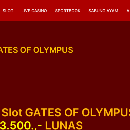
SLOT
LIVE CASINO
SPORTBOOK
SABUNG AYAM
A
GATES OF OLYMPUS
 Slot GATES OF OLYMPU
3.500.,-
LUNAS