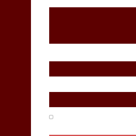
Comment
*
Name
*
Email
*
Save my name, email, and website i