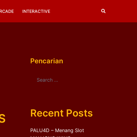
Search
RCADE
INTERACTIVE
Pencarian
Search
for:
Recent Posts
S
PALU4D – Menang Slot