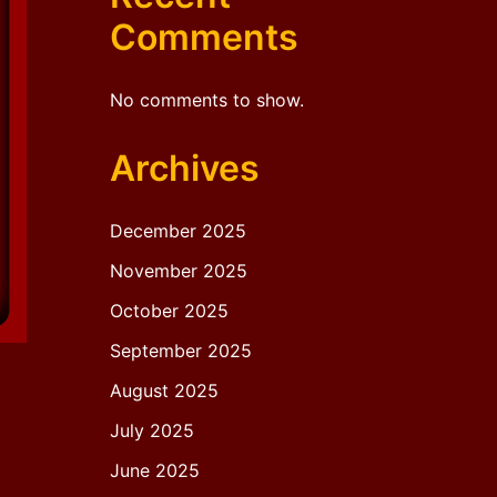
Comments
No comments to show.
Archives
December 2025
November 2025
October 2025
September 2025
August 2025
July 2025
June 2025