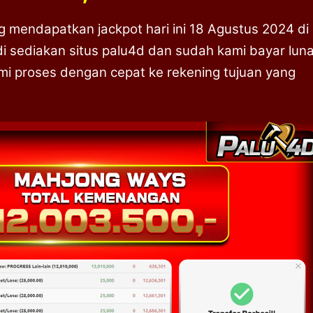
 mendapatkan jackpot hari ini 18 Agustus 2024 di
i sediakan situs palu4d dan sudah kami bayar luna
ami proses dengan cepat ke rekening tujuan yang