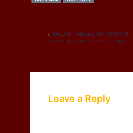
Post
PALU4D – Menang Slot GATES OF
navigation
OLYMPUS Rp.13.000.000.,- LUNAS
Leave a Reply
Your email address will not be publis