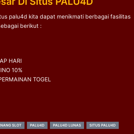
sar Di Situs PALU4D
tus palu4d kita dapat menikmati berbagai fasilitas
bagai berikut :
AP HARI
INO 10%
3 PERMAINAN TOGEL
NANG SLOT
PALU4D
PALU4D LUNAS
SITUS PALU4D