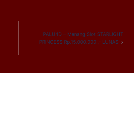
PALU4D – Menang Slot STARLIGHT
PRINCESS Rp.15.000.000.,- LUNAS
hed.
Required fields are marked
*