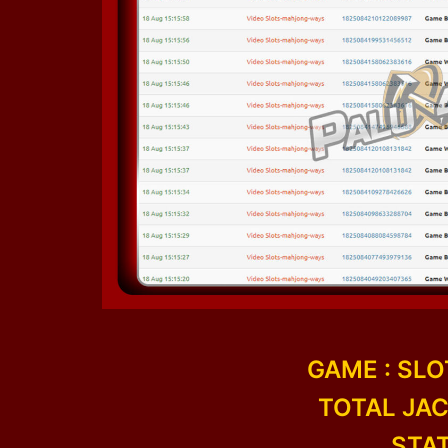
GAME : SL
TOTAL JAC
STAT