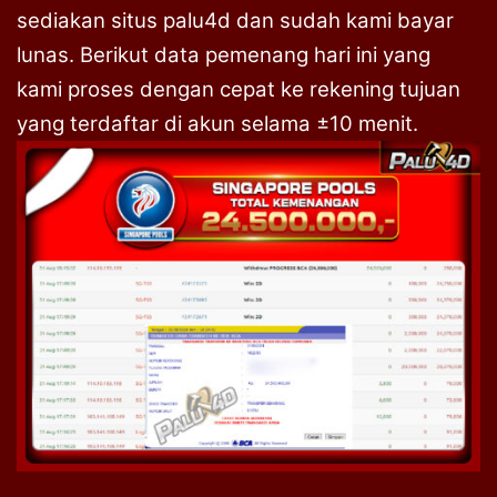
sediakan situs palu4d dan sudah kami bayar
lunas. Berikut data pemenang hari ini yang
kami proses dengan cepat ke rekening tujuan
yang terdaftar di akun selama ±10 menit.