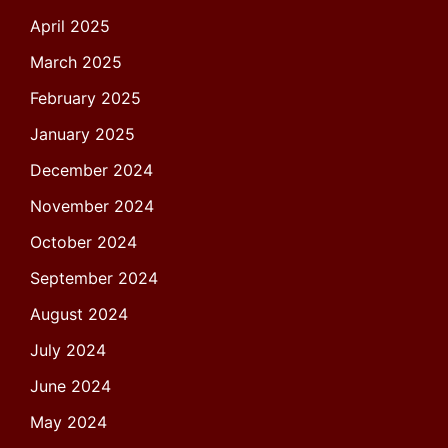
April 2025
March 2025
February 2025
January 2025
December 2024
November 2024
October 2024
September 2024
August 2024
July 2024
June 2024
May 2024