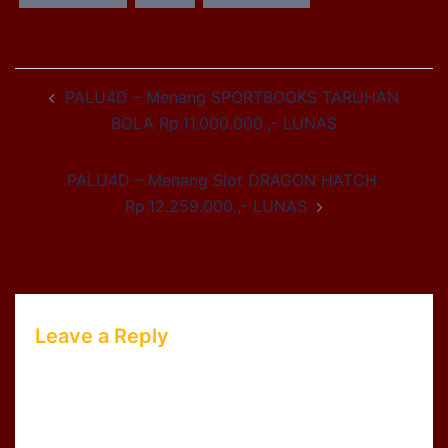
Post
PALU4D – Menang SPORTBOOKS TARUHAN
navigation
BOLA Rp.11.000.000.,- LUNAS
PALU4D – Menang Slot DRAGON HATCH
Rp.12.259.000.,- LUNAS
Leave a Reply
Your email address will not be published.
Required fields are marked
*