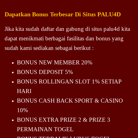
Dapatkan Bonus Terbesar Di Situs PALU4D
Jika kita sudah daftar dan gabung di situs palu4d kita
dapat menikmati berbagai fasilitas dan bonus yang
sudah kami sediakan sebagai berikut :
BONUS NEW MEMBER 20%
BONUS DEPOSIT 5%
BONUS ROLLINGAN SLOT 1% SETIAP
HARI
BONUS CASH BACK SPORT & CASINO
10%
BONUS EXTRA PRIZE 2 & PRIZE 3
PERMAINAN TOGEL