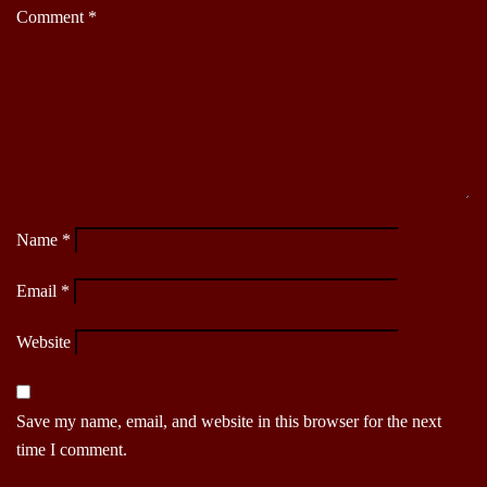
Comment
*
Name
*
Email
*
Website
Save my name, email, and website in this browser for the next
time I comment.