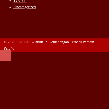
TOGEL
Uncategorized
© 2026 PALU4D - Bukti Jp Kemenangan Terbaru Pemain
Palu4d.