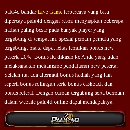
palu4d bandar
Live Game
terpercaya yang bisa
dipercaya palu4d dengan resmi menyiapkan beberapa
hadiah paling besar pada banyak player yang
tergabung di tempat ini. spesial pemain pemula yang
tergabung, maka dapat lekas temukan bonus new
peserta 20%. Bonus itu dikasih ke Anda yang udah
melaksanakan mekanisme pendaftaran new peserta.
Setelah itu, ada alternatif bonus hadiah yang lain
seperti bonus rollingan serta bonus cashback dan
bonus referal. Dengan cuman tergabung serta bermain
dalam website palu4d online dapat mendapatnya.