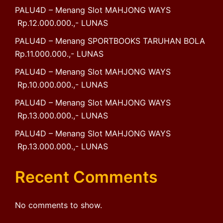
PALU4D – Menang Slot MAHJONG WAYS
Rp.12.000.000.,- LUNAS
PALU4D – Menang SPORTBOOKS TARUHAN BOLA
Rp.11.000.000.,- LUNAS
PALU4D – Menang Slot MAHJONG WAYS
Rp.10.000.000.,- LUNAS
PALU4D – Menang Slot MAHJONG WAYS
Rp.13.000.000.,- LUNAS
PALU4D – Menang Slot MAHJONG WAYS
Rp.13.000.000.,- LUNAS
Recent Comments
No comments to show.