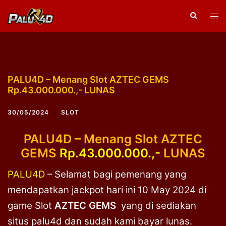
Skip
Search
Tog
to
men
content
PALU4D – Menang Slot AZTEC GEMS
Rp.43.000.000.,- LUNAS
30/05/2024
SLOT
PALU4D – Menang Slot
AZTEC
GEMS
Rp.43.000.000.,-
LUNAS
PALU4D
– Selamat bagi pemenang yang
mendapatkan jackpot hari ini 10 May 2024 di
game Slot
AZTEC GEMS
yang di sediakan
situs palu4d dan sudah kami bayar lunas.