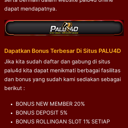
dapat mendapatnya.
Dapatkan Bonus Terbesar Di Situs PALU4D
Jika kita sudah daftar dan gabung di situs
palu4d kita dapat menikmati berbagai fasilitas
dan bonus yang sudah kami sediakan sebagai
berikut :
BONUS NEW MEMBER 20%
BONUS DEPOSIT 5%
BONUS ROLLINGAN SLOT 1% SETIAP