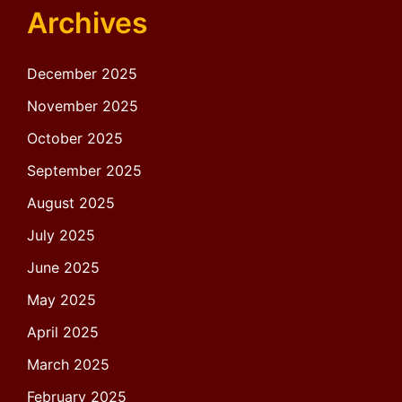
Archives
December 2025
November 2025
October 2025
September 2025
August 2025
July 2025
June 2025
May 2025
April 2025
March 2025
February 2025