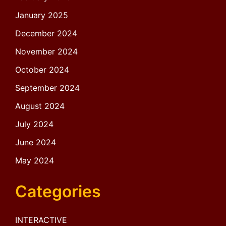
January 2025
December 2024
November 2024
October 2024
September 2024
August 2024
July 2024
June 2024
May 2024
Categories
INTERACTIVE